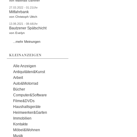
von Matthias Ganther
27.03.2022 - 01:21Uhr
Mitfahrbank
von Christoph Ulrich
13.06.2021 - 08:44Uhr
Bautzener Spätschicht
von Evelyn
...mehr Meinungen
KLEINANZEIGEN
Alle Anzeigen
Antiquitäten&Kunst
Arbeit
Auto&Motorrad
Bücher
Computer&Software
Filme&DVDs
Haushaltsgeräte
Heimwerker&Garten
Immobilien
Kontakte
Möbel&Wohnen
Musik