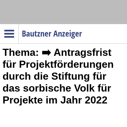
Navigation
Bautzner Anzeiger
Startseite
Thema: ➡️ Antragsfrist
Menüpunkte
Politik
für Projektförderungen
Gesellschaft
durch die Stiftung für
Wirtschaft
das sorbische Volk für
Service
Projekte im Jahr 2022
Verkehr
Gesundheit
Kultur
Sport