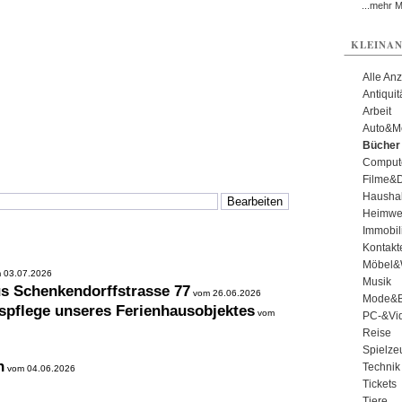
...mehr 
KLEINAN
Alle An
Antiqui
Arbeit
Auto&Mo
Bücher
Comput
Filme&
Haushal
Heimwe
Immobil
Kontakt
Möbel&
 03.07.2026
Musik
us Schenkendorffstrasse 77
vom 26.06.2026
Mode&B
spflege unseres Ferienhausobjektes
vom
PC-&Vid
Reise
Spielze
n
Technik
vom 04.06.2026
Tickets
Tiere