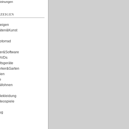
Meinungen
ZEIGEN
zeigen
täten&Kunst
torrad
er&Software
DVDs
tsgeräte
rker&Garten
ien
e
Wohnen
ekleidung
eospiele
ug