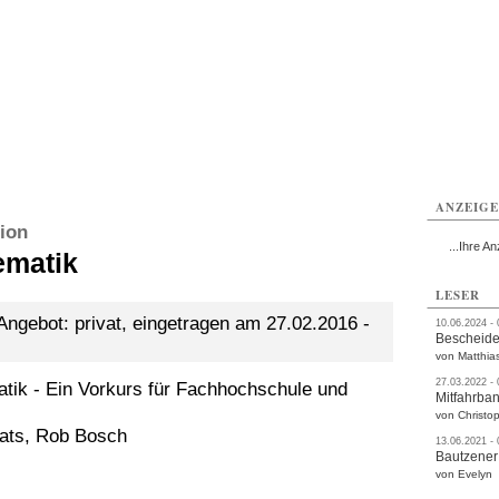
utzen
Bautzen
Bautzen
Bautzen
Bautzen
Bautzen
rvice
Verkehr
Gesundheit
Kultur
Sport
Termine
ANZEIG
ion
...Ihre An
matik
LESER
ngebot: privat, eingetragen am 27.02.2016 -
10.06.2024 -
Bescheide
von Matthia
27.03.2022 -
ik - Ein Vorkurs für Fachhochschule und
Mitfahrba
von Christop
aats, Rob Bosch
13.06.2021 -
Bautzener
von Evelyn