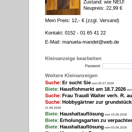
Zustand: wie NEU!
Neupreis: 22,99 €
Mein Preis: 12,- € (zzgl. Versand)
Kontakt: 0152 - 01 65 41 22
E-Mail:
manuela-mandel@web.de
Kleinanzeige bearbeiten
Passwort:
Weitere Kleinanzeigen
Suche:
Er sucht Sie
vom 05.07.2026
Biete:
Hausflohmarkt am 18.7.2026
vom
Suche:
Frau Traudl Walter verh. R. a
Suche:
Hobbygärtner zur grundstück
21.06.2026
Biete:
Haushaltauflösung
vom 15.06.2026
Biete:
Erholungsgarten zu verpachte
Biete:
Haushaltauflösung
vom 03.06.2026