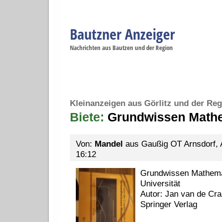
Bautzner Anzeiger
Navigation
Nachrichten aus Bautzen und der Region
Menüpunkte
Bautzen
Bautzen
Bautzen
Bautzen
Ba
Startseite
Politik
Gesellschaft
Wirtschaft
Se
Kleinanzeigen aus Görlitz und der Reg
Biete:
Grundwissen Mathe
Von:
Mandel
aus Gaußig OT Arnsdorf, A
16:12
Grundwissen Mathemat
Universität
Autor: Jan van de Cr
Springer Verlag