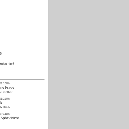
Kostenlos
EN
zeige hier!
 09:20Uhr
ne Frage
s Ganther
 01:21Uhr
nk
h Ulrich
 08:44Uhr
 Spätschicht