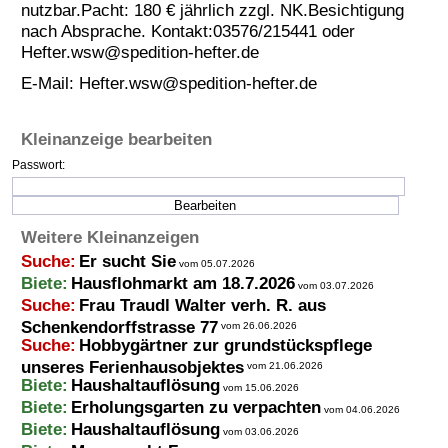
nutzbar.Pacht: 180 € jährlich zzgl. NK.Besichtigung
Termine
nach Absprache. Kontakt:03576/215441 oder
Hefter.wsw@spedition-hefter.de
Kostenlos
E-Mail:
Hefter.wsw@spedition-hefter.de
Kleinanzeige bearbeiten
Passwort:
Weitere Kleinanzeigen
Suche:
Er sucht Sie
vom 05.07.2026
Biete:
Hausflohmarkt am 18.7.2026
vom 03.07.2026
Suche:
Frau Traudl Walter verh. R. aus
Schenkendorffstrasse 77
vom 26.06.2026
Suche:
Hobbygärtner zur grundstückspflege
unseres Ferienhausobjektes
vom 21.06.2026
Biete:
Haushaltauflösung
vom 15.06.2026
Biete:
Erholungsgarten zu verpachten
vom 04.06.2026
Biete:
Haushaltauflösung
vom 03.06.2026