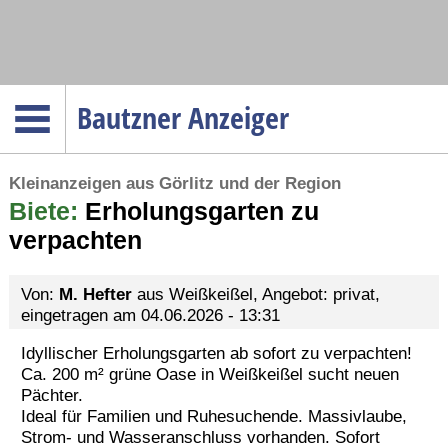
Navigation
Bautzner Anzeiger
Startseite
Kleinanzeigen aus Görlitz und der Region
Menüpunkte
Biete:
Politik
Erholungsgarten zu
verpachten
Gesellschaft
Wirtschaft
Von:
M. Hefter
aus Weißkeißel, Angebot: privat,
Service
eingetragen am 04.06.2026 - 13:31
Verkehr
Idyllischer Erholungsgarten ab sofort zu verpachten!
Ca. 200 m² grüne Oase in Weißkeißel sucht neuen
Gesundheit
Pächter.
Kultur
Ideal für Familien und Ruhesuchende. Massivlaube,
Strom- und Wasseranschluss vorhanden. Sofort
Sport