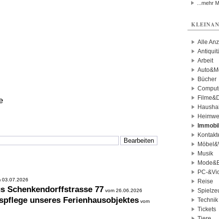
...mehr 
KLEINAN
Alle An
Antiqui
Arbeit
Auto&Mo
Bücher
Comput
Filme&
e
Haushal
Heimwe
Immobil
Kontakt
Möbel&
Musik
Mode&B
PC-&Vid
 03.07.2026
Reise
us Schenkendorffstrasse 77
Spielze
vom 26.06.2026
spflege unseres Ferienhausobjektes
Technik
vom
Tickets
Tiere