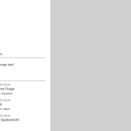
Kostenlos
EN
zeige hier!
 09:20Uhr
ne Frage
s Ganther
 01:21Uhr
nk
h Ulrich
 08:44Uhr
 Spätschicht