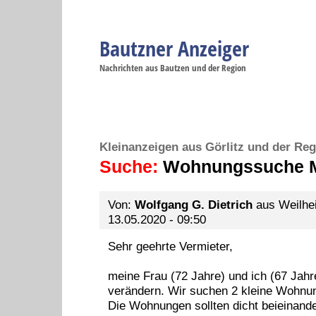
Bautzner Anzeiger
Navigation
Nachrichten aus Bautzen und der Region
Menüpunkte
Bautzen
Bautzen
Bautzen
Bautzen
Ba
Startseite
Politik
Gesellschaft
Wirtschaft
Se
Kleinanzeigen aus Görlitz und der Reg
Suche:
Wohnungssuche M
Von:
Wolfgang G. Dietrich
aus Weilhei
13.05.2020 - 09:50
Sehr geehrte Vermieter,
meine Frau (72 Jahre) und ich (67 Jahr
verändern. Wir suchen 2 kleine Wohnung
Die Wohnungen sollten dicht beieinande