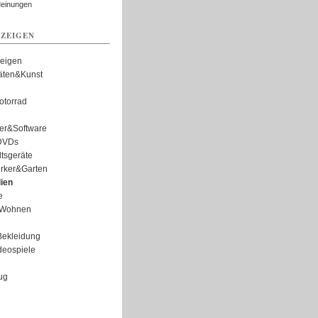
Meinungen
ZEIGEN
zeigen
täten&Kunst
torrad
er&Software
DVDs
tsgeräte
rker&Garten
ien
e
Wohnen
ekleidung
eospiele
ug