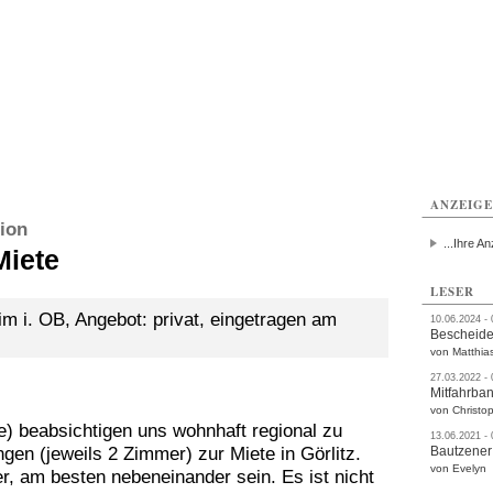
utzen
Bautzen
Bautzen
Bautzen
Bautzen
Bautzen
rvice
Verkehr
Gesundheit
Kultur
Sport
Termine
ANZEIG
ion
...Ihre An
iete
LESER
m i. OB, Angebot: privat, eingetragen am
10.06.2024 -
Bescheide
von Matthia
27.03.2022 -
Mitfahrba
von Christop
e) beabsichtigen uns wohnhaft regional zu
13.06.2021 -
en (jeweils 2 Zimmer) zur Miete in Görlitz.
Bautzener
von Evelyn
r, am besten nebeneinander sein. Es ist nicht