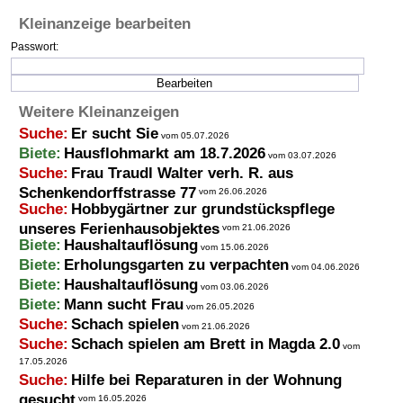
Kleinanzeige bearbeiten
Termine
Passwort:
Kostenlos
Weitere Kleinanzeigen
Suche:
Er sucht Sie
vom 05.07.2026
Biete:
Hausflohmarkt am 18.7.2026
vom 03.07.2026
Suche:
Frau Traudl Walter verh. R. aus
Schenkendorffstrasse 77
vom 26.06.2026
Suche:
Hobbygärtner zur grundstückspflege
unseres Ferienhausobjektes
vom 21.06.2026
Biete:
Haushaltauflösung
vom 15.06.2026
Biete:
Erholungsgarten zu verpachten
vom 04.06.2026
Biete:
Haushaltauflösung
vom 03.06.2026
Biete:
Mann sucht Frau
vom 26.05.2026
Suche:
Schach spielen
vom 21.06.2026
Suche:
Schach spielen am Brett in Magda 2.0
vom
17.05.2026
Suche:
Hilfe bei Reparaturen in der Wohnung
gesucht
vom 16.05.2026