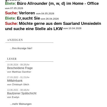
Biete:
Büro Allrounder (m, w, d) im Home - Office
vom 07.05.2026
Suche:
Verloren
vom 04.05.2026
Biete:
Er,sucht Sie
vom 26.04.2026
Suche:
Möchte gerne aus dem Saarland Umsiedeln
und suche eine Stelle als LKW
vom 10.04.2026
ANZEIGEN
...Ihre Anzeige hier!
LESER
10.06.2024 - 09:20Uhr
Bescheidene Frage
von Matthias Ganther
27.03.2022 - 01:21Uhr
Mitfahrbank
von Christoph Ulrich
13.06.2021 - 08:44Uhr
Bautzener Spätschicht
von Evelyn
...mehr Meinungen