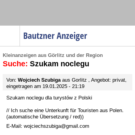
Navigation
Bautzner Anzeiger
Startseite
Kleinanzeigen aus Görlitz und der Region
Menüpunkte
Suche:
Politik
Szukam noclegu
Gesellschaft
Von:
Wojciech Szubiga
aus Gorlitz , Angebot: privat,
Wirtschaft
eingetragen am 19.01.2025 - 21:19
Service
Szukam noclegu dla turystów z Polski
Verkehr
// Ich suche eine Unterkunft für Touristen aus Polen.
Gesundheit
(automatische Übersetzung / red))
Kultur
E-Mail:
wojciechszubiga@gmail.com
Sport