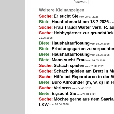
Passwort:
Weitere Kleinanzeigen
Suche:
Er sucht Sie
vom 05.07.2026
Biete:
Hausflohmarkt am 18.7.2026
vom
Suche:
Frau Traudl Walter verh. R. a
Suche:
Hobbygärtner zur grundstück
21.06.2026
Biete:
Haushaltauflösung
vom 15.06.2026
Biete:
Erholungsgarten zu verpachte
Biete:
Haushaltauflösung
vom 03.06.2026
Biete:
Mann sucht Frau
vom 26.05.2026
Suche:
Schach spielen
vom 21.06.2026
Suche:
Schach spielen am Brett in M
Suche:
Hilfe bei Reparaturen in der
Biete:
Büro Allrounder (m, w, d) im H
Suche:
Verloren
vom 04.05.2026
Biete:
Er,sucht Sie
vom 26.04.2026
Suche:
Möchte gerne aus dem Saarlan
LKW
vom 10.04.2026