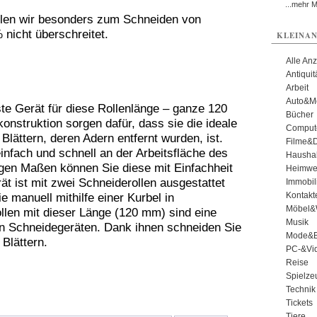
...mehr 
en wir besonders zum Schneiden von
% nicht überschreitet.
KLEINAN
Alle An
Antiqui
Arbeit
Auto&Mo
te Gerät für diese Rollenlänge – ganze 120
Bücher
onstruktion sorgen dafür, dass sie die ideale
Comput
ättern, deren Adern entfernt wurden, ist.
Filme&
nfach und schnell an der Arbeitsfläche des
Haushal
ngen Maßen können Sie diese mit Einfachheit
Heimwe
t ist mit zwei Schneiderollen ausgestattet
Immobil
Kontakt
 manuell mithilfe einer Kurbel in
Möbel&
len mit dieser Länge (120 mm) sind eine
Musik
on Schneidegeräten. Dank ihnen schneiden Sie
Mode&B
Blättern.
PC-&Vid
Reise
Spielze
Technik
Tickets
Tiere