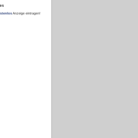
es
stenlos
Anzeige eintragen!