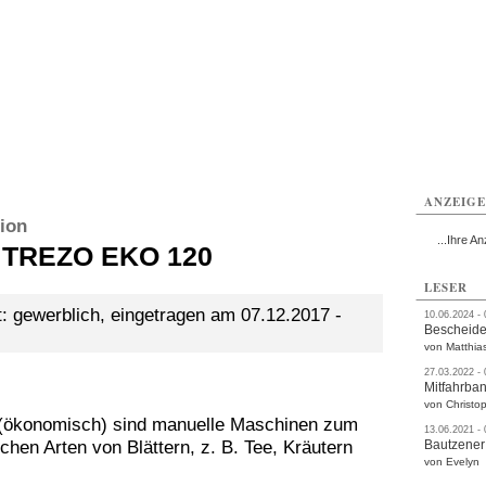
utzen
Bautzen
Bautzen
Bautzen
Bautzen
Bautzen
rvice
Verkehr
Gesundheit
Kultur
Sport
Termine
ANZEIG
ion
...Ihre An
 TREZO EKO 120
LESER
: gewerblich, eingetragen am 07.12.2017 -
10.06.2024 -
Bescheide
von Matthia
27.03.2022 -
Mitfahrba
von Christop
(ökonomisch) sind manuelle Maschinen zum
13.06.2021 -
hen Arten von Blättern, z. B. Tee, Kräutern
Bautzener
von Evelyn