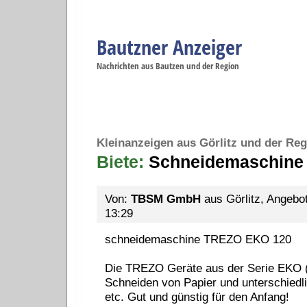
Bautzner Anzeiger
Navigation
Nachrichten aus Bautzen und der Region
Menüpunkte
Bautzen
Bautzen
Bautzen
Bautzen
Ba
Startseite
Politik
Gesellschaft
Wirtschaft
Se
Kleinanzeigen aus Görlitz und der Reg
Biete:
Schneidemaschine
Von:
TBSM GmbH
aus Görlitz, Angebot
13:29
schneidemaschine TREZO EKO 120
Die TREZO Geräte aus der Serie EKO 
Schneiden von Papier und unterschiedlic
etc. Gut und günstig für den Anfang!