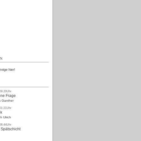
Kostenlos
EN
zeige hier!
 09:20Uhr
ne Frage
s Ganther
 01:21Uhr
nk
h Ulrich
 08:44Uhr
 Spätschicht