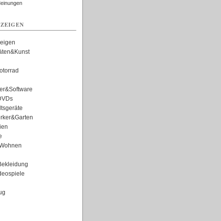
Meinungen
ZEIGEN
zeigen
täten&Kunst
torrad
er&Software
DVDs
tsgeräte
rker&Garten
ien
e
Wohnen
ekleidung
eospiele
ug