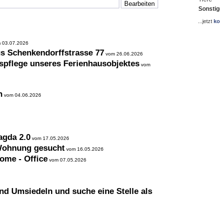
Sonstig
...jetzt
ko
 03.07.2026
us Schenkendorffstrasse 77
vom 26.06.2026
spflege unseres Ferienhausobjektes
vom
n
vom 04.06.2026
agda 2.0
vom 17.05.2026
 Wohnung gesucht
vom 16.05.2026
ome - Office
vom 07.05.2026
d Umsiedeln und suche eine Stelle als