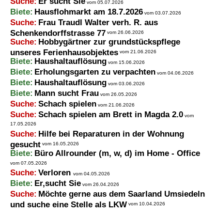
Suche:
Er sucht Sie
vom 05.07.2026
Biete:
Hausflohmarkt am 18.7.2026
vom 03.07.2026
Suche:
Frau Traudl Walter verh. R. aus
Schenkendorffstrasse 77
vom 26.06.2026
Suche:
Hobbygärtner zur grundstückspflege
unseres Ferienhausobjektes
vom 21.06.2026
Biete:
Haushaltauflösung
vom 15.06.2026
Biete:
Erholungsgarten zu verpachten
vom 04.06.2026
Biete:
Haushaltauflösung
vom 03.06.2026
Biete:
Mann sucht Frau
vom 26.05.2026
Suche:
Schach spielen
vom 21.06.2026
Suche:
Schach spielen am Brett in Magda 2.0
vom
17.05.2026
Suche:
Hilfe bei Reparaturen in der Wohnung
gesucht
vom 16.05.2026
Biete:
Büro Allrounder (m, w, d) im Home - Office
vom 07.05.2026
Suche:
Verloren
vom 04.05.2026
Biete:
Er,sucht Sie
vom 26.04.2026
Suche:
Möchte gerne aus dem Saarland Umsiedeln
und suche eine Stelle als LKW
vom 10.04.2026