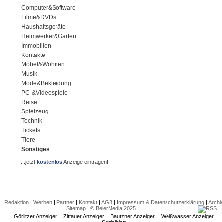
Computer&Software
Filme&DVDs
Haushaltsgeräte
Heimwerker&Garten
Immobilien
Kontakte
Möbel&Wohnen
Musik
Mode&Bekleidung
PC-&Videospiele
Reise
Spielzeug
Technik
Tickets
Tiere
Sonstiges
...jetzt
kostenlos
Anzeige eintragen!
Redaktion
|
Werben
|
Partner
|
Kontakt
|
AGB
|
Impressum & Datenschutzerklärung
|
Archi
Sitemap
|
© BeierMedia 2025
Görlitzer Anzeiger
Zittauer Anzeiger
Bautzner Anzeiger
Weißwasser Anzeiger