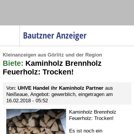
Navigation
Bautzner Anzeiger
Startseite
Kleinanzeigen aus Görlitz und der Region
Menüpunkte
Biete:
Politik
Kaminholz Brennholz
Feuerholz: Trocken!
Gesellschaft
Wirtschaft
Von:
UHVE Handel ihr Kaminholz Partner
aus
Service
Neißeaue, Angebot: gewerblich, eingetragen am
16.02.2018 - 05:52
Verkehr
Kaminholz Brennholz
Gesundheit
Feuerholz: Trocken!
Kultur
Es ist noch ein
Sport