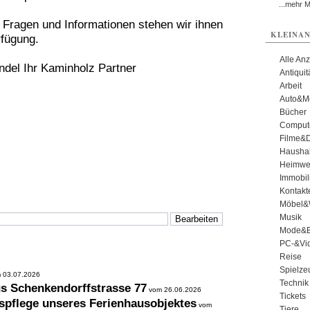
...mehr 
 Fragen und Informationen stehen wir ihnen
KLEINAN
rfügung.
Alle An
del Ihr Kaminholz Partner
Antiqui
Arbeit
Auto&Mo
Bücher
Comput
Filme&
Haushal
Heimwe
Immobil
Kontakt
Möbel&
Musik
Mode&B
PC-&Vid
Reise
Spielze
 03.07.2026
Technik
us Schenkendorffstrasse 77
vom 26.06.2026
Tickets
spflege unseres Ferienhausobjektes
vom
Tiere