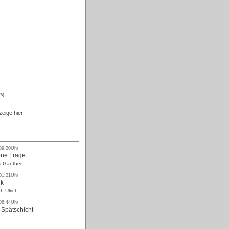
Kostenlos
EN
zeige hier!
 09:20Uhr
ne Frage
s Ganther
 01:21Uhr
nk
h Ulrich
 08:44Uhr
 Spätschicht