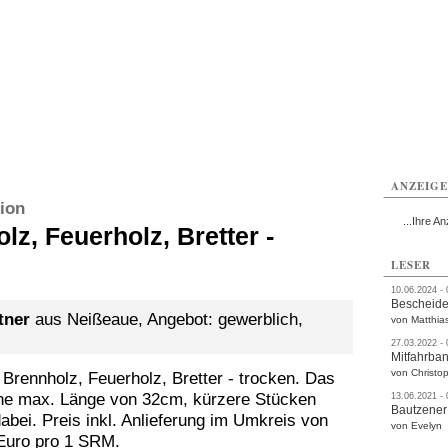
utzen
Bautzen
Bautzen
Bautzen
Bautzen
Bautzen
rvice
Verkehr
Gesundheit
Kultur
Sport
Termine
ANZEIG
ion
...Ihre An
z, Feuerholz, Bretter -
LESER
10.06.2024 -
Bescheide
tner
aus Neißeaue, Angebot: gewerblich,
von Matthia
27.03.2022 -
Mitfahrba
von Christop
Brennholz, Feuerholz, Bretter - trocken. Das
ine max. Länge von 32cm, kürzere Stücken
13.06.2021 -
Bautzener
abei. Preis inkl. Anlieferung im Umkreis von
von Evelyn
Euro pro 1 SRM.