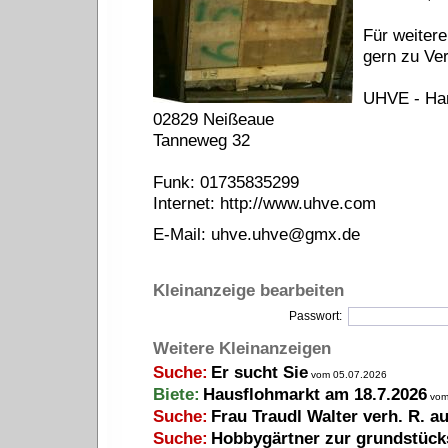
Für weitere
gern zu Ve
UHVE - Han
02829 Neißeaue
Tanneweg 32
Funk: 01735835299
Internet: http://www.uhve.com
E-Mail:
uhve.uhve@gmx.de
Kleinanzeige bearbeiten
Passwort:
Weitere Kleinanzeigen
Suche:
Er sucht Sie
vom 05.07.2026
Biete:
Hausflohmarkt am 18.7.2026
vom
Suche:
Frau Traudl Walter verh. R. a
Suche:
Hobbygärtner zur grundstück