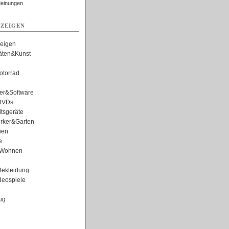
Meinungen
ZEIGEN
zeigen
täten&Kunst
torrad
er&Software
DVDs
tsgeräte
rker&Garten
ien
e
Wohnen
ekleidung
eospiele
ug