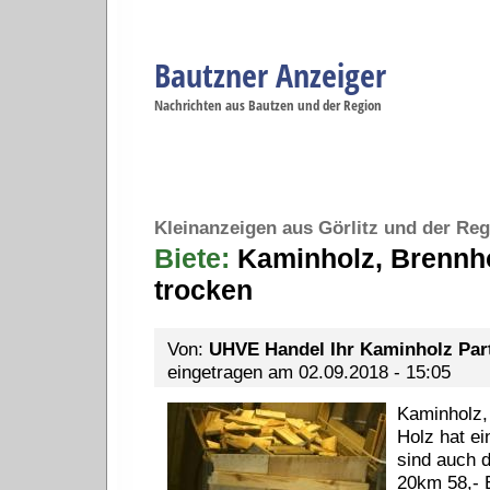
Bautzner Anzeiger
Navigation
Nachrichten aus Bautzen und der Region
Menüpunkte
Bautzen
Bautzen
Bautzen
Bautzen
Ba
Startseite
Politik
Gesellschaft
Wirtschaft
Se
Kleinanzeigen aus Görlitz und der Reg
Biete:
Kaminholz, Brennhol
trocken
Von:
UHVE Handel Ihr Kaminholz Par
eingetragen am 02.09.2018 - 15:05
Kaminholz, 
Holz hat e
sind auch d
20km 58,- 