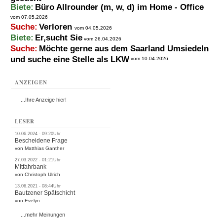
Biete:
Büro Allrounder (m, w, d) im Home - Office
vom 07.05.2026
Suche:
Verloren
vom 04.05.2026
Biete:
Er,sucht Sie
vom 26.04.2026
Suche:
Möchte gerne aus dem Saarland Umsiedeln
und suche eine Stelle als LKW
vom 10.04.2026
ANZEIGEN
...Ihre Anzeige hier!
LESER
10.06.2024 - 09:20Uhr
Bescheidene Frage
von Matthias Ganther
27.03.2022 - 01:21Uhr
Mitfahrbank
von Christoph Ulrich
13.06.2021 - 08:44Uhr
Bautzener Spätschicht
von Evelyn
...mehr Meinungen