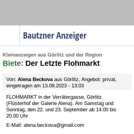
Navigation
Bautzner Anzeiger
Startseite
Kleinanzeigen aus Görlitz und der Region
Menüpunkte
Biete:
Politik
Der Letzte Flohmarkt
Gesellschaft
Von:
Alena Beckova
aus Görlitz, Angebot: privat,
Wirtschaft
eingetragen am 13.09.2023 - 13:03
Service
FLOHMARKT in der Verrätergasse, Görlitz.
Verkehr
(Flüsterhof der Galerie Alena). Am Samstag und
Sonntag, den 22. und 23. September ab 14.00 bis
Gesundheit
20.00 Uhr
Kultur
E-Mail:
alena.beckova@gmail.com
Sport