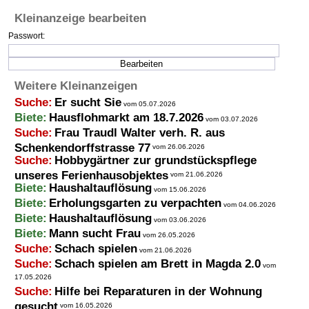
Kleinanzeige bearbeiten
Termine
Passwort:
Kostenlos
Weitere Kleinanzeigen
Suche:
Er sucht Sie
vom 05.07.2026
Biete:
Hausflohmarkt am 18.7.2026
vom 03.07.2026
Suche:
Frau Traudl Walter verh. R. aus
Schenkendorffstrasse 77
vom 26.06.2026
Suche:
Hobbygärtner zur grundstückspflege
unseres Ferienhausobjektes
vom 21.06.2026
Biete:
Haushaltauflösung
vom 15.06.2026
Biete:
Erholungsgarten zu verpachten
vom 04.06.2026
Biete:
Haushaltauflösung
vom 03.06.2026
Biete:
Mann sucht Frau
vom 26.05.2026
Suche:
Schach spielen
vom 21.06.2026
Suche:
Schach spielen am Brett in Magda 2.0
vom
17.05.2026
Suche:
Hilfe bei Reparaturen in der Wohnung
gesucht
vom 16.05.2026