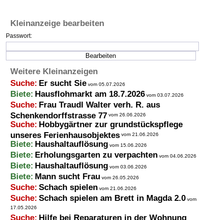
Termine
Kleinanzeige bearbeiten
Kostenlos
Passwort:
Weitere Kleinanzeigen
Suche:
Er sucht Sie
vom 05.07.2026
Biete:
Hausflohmarkt am 18.7.2026
vom 03.07.2026
Suche:
Frau Traudl Walter verh. R. aus
Schenkendorffstrasse 77
vom 26.06.2026
Suche:
Hobbygärtner zur grundstückspflege
unseres Ferienhausobjektes
vom 21.06.2026
Biete:
Haushaltauflösung
vom 15.06.2026
Biete:
Erholungsgarten zu verpachten
vom 04.06.2026
Biete:
Haushaltauflösung
vom 03.06.2026
Biete:
Mann sucht Frau
vom 26.05.2026
Suche:
Schach spielen
vom 21.06.2026
Suche:
Schach spielen am Brett in Magda 2.0
vom
17.05.2026
Suche:
Hilfe bei Reparaturen in der Wohnung