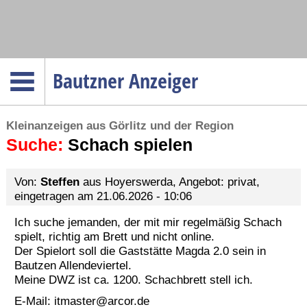
Navigation
Bautzner Anzeiger
Startseite
Kleinanzeigen aus Görlitz und der Region
Menüpunkte
Suche:
Politik
Schach spielen
Gesellschaft
Von:
Steffen
aus Hoyerswerda, Angebot: privat,
Wirtschaft
eingetragen am 21.06.2026 - 10:06
Service
Ich suche jemanden, der mit mir regelmäßig Schach
Verkehr
spielt, richtig am Brett und nicht online.
Der Spielort soll die Gaststätte Magda 2.0 sein in
Gesundheit
Bautzen Allendeviertel.
Meine DWZ ist ca. 1200. Schachbrett stell ich.
Kultur
E-Mail:
itmaster@arcor.de
Sport