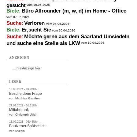
gesucht
vom 16.05.2026
Biete:
Büro Allrounder (m, w, d) im Home - Office
vom 07.05.2026
Suche:
Verloren
vom 04.05.2026
Biete:
Er,sucht Sie
vom 26.04.2026
Suche:
Möchte gerne aus dem Saarland Umsiedeln
und suche eine Stelle als LKW
vom 10.04.2026
ANZEIGEN
...Ihre Anzeige hier!
LESER
10.06.2024 - 09:20Uhr
Bescheidene Frage
von Matthias Ganther
27.03.2022 - 01:21Uhr
Mitfahrbank
von Christoph Ulrich
13.06.2021 - 08:44Uhr
Bautzener Spätschicht
von Evelyn