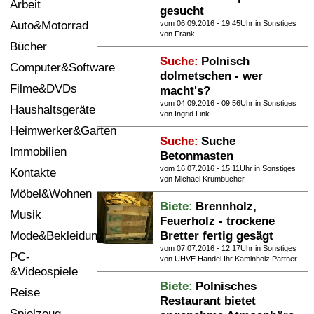
Arbeit
gesucht
Termine
Auto&Motorrad
vom 06.09.2016 - 19:45Uhr in
Sonstiges
von Frank
Kostenlos
Bücher
Suche:
Polnisch
Computer&Software
dolmetschen - wer
Filme&DVDs
macht's?
vom 04.09.2016 - 09:56Uhr in
Sonstiges
Haushaltsgeräte
von Ingrid Link
Heimwerker&Garten
Suche:
Suche
Immobilien
Betonmasten
vom 16.07.2016 - 15:11Uhr in
Sonstiges
Kontakte
von Michael Krumbucher
Möbel&Wohnen
Biete:
Brennholz,
Musik
Feuerholz - trockene
Mode&Bekleidung
Bretter fertig gesägt
vom 07.07.2016 - 12:17Uhr in
Sonstiges
PC-
von UHVE Handel Ihr Kaminholz Partner
&Videospiele
Biete:
Polnisches
Reise
Restaurant bietet
Spielzeug