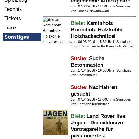
angenehme Atmosphäre
vom 07.06.2016 - 11:50Uhr in
Sonstiges
Technik
von Leszek Nowakowski
Tickets
Biete:
Kaminholz
Tiere
Brennholz Holzkohle
Holzhackschnitzel
Sonstiges
vom 06.06.2016 - 15:34Uhr in
Sonstiges
von UHVE - Handel Ihr Kaminholz Partner
Suche:
Suche
Betonmasten
vom 17.04.2016 - 16:56Uhr in
Sonstiges
von Hopfenbauer
Suche:
Nachfahren
gesucht
vom 07.04.2016 - 11:00Uhr in
Sonstiges
von Hermann Kirchleitner
Biete:
Land Rover live
Jagen - Die exklusive
Vortragsreihe für
passionierte J