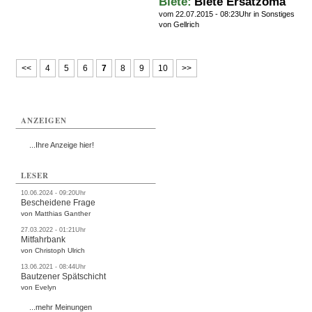
Biete:
Biete Ersatzoma
vom 22.07.2015 - 08:23Uhr in
Sonstiges
von Gellrich
<<
4
5
6
7
8
9
10
>>
ANZEIGEN
...Ihre Anzeige hier!
LESER
10.06.2024 - 09:20Uhr
Bescheidene Frage
von Matthias Ganther
27.03.2022 - 01:21Uhr
Mitfahrbank
von Christoph Ulrich
13.06.2021 - 08:44Uhr
Bautzener Spätschicht
von Evelyn
...mehr Meinungen