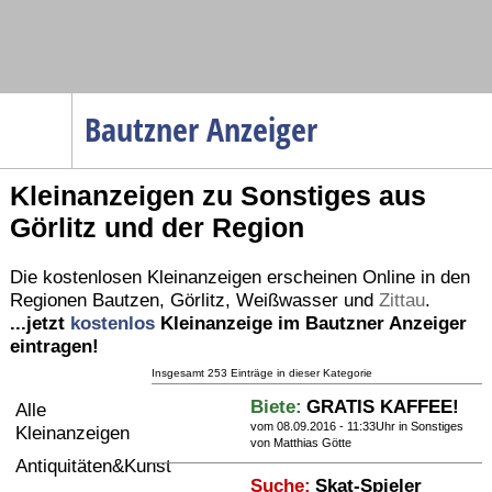
Navigation
Bautzner Anzeiger
Startseite
Kleinanzeigen zu Sonstiges aus
Menüpunkte
Görlitz und der Region
Politik
Gesellschaft
Die kostenlosen Kleinanzeigen erscheinen Online in den
Regionen
Bautzen
,
Görlitz
,
Weißwasser
und
Zittau
.
Wirtschaft
...jetzt
kostenlos
Kleinanzeige im Bautzner Anzeiger
Service
eintragen!
Verkehr
Insgesamt 253 Einträge in dieser Kategorie
Biete:
GRATIS KAFFEE!
Alle
Gesundheit
vom 08.09.2016 - 11:33Uhr in
Sonstiges
Kleinanzeigen
von Matthias Götte
Kultur
Antiquitäten&Kunst
Suche:
Skat-Spieler
Sport