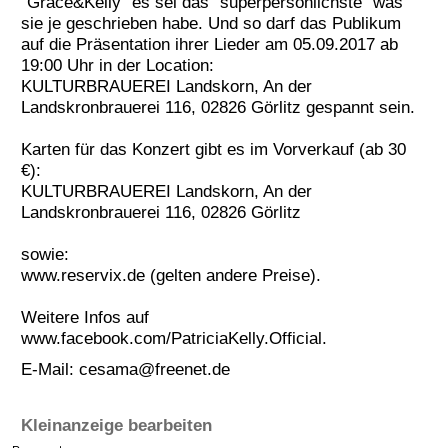
"Grace&Kelly" es sei das "superpersönlichste" was
sie je geschrieben habe. Und so darf das Publikum
Termine
auf die Präsentation ihrer Lieder am 05.09.2017 ab
Kostenlos
19:00 Uhr in der Location:
KULTURBRAUEREI Landskorn, An der
Landskronbrauerei 116, 02826 Görlitz gespannt sein.
Karten für das Konzert gibt es im Vorverkauf (ab 30
€):
KULTURBRAUEREI Landskorn, An der
Landskronbrauerei 116, 02826 Görlitz
sowie:
www.reservix.de (gelten andere Preise).
Weitere Infos auf
www.facebook.com/PatriciaKelly.Official.
E-Mail:
cesama@freenet.de
Kleinanzeige bearbeiten