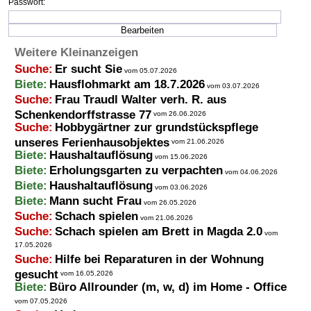
Passwort:
Weitere Kleinanzeigen
Suche:
Er sucht Sie
vom 05.07.2026
Biete:
Hausflohmarkt am 18.7.2026
vom 03.07.2026
Suche:
Frau Traudl Walter verh. R. aus
Schenkendorffstrasse 77
vom 26.06.2026
Suche:
Hobbygärtner zur grundstückspflege
unseres Ferienhausobjektes
vom 21.06.2026
Biete:
Haushaltauflösung
vom 15.06.2026
Biete:
Erholungsgarten zu verpachten
vom 04.06.2026
Biete:
Haushaltauflösung
vom 03.06.2026
Biete:
Mann sucht Frau
vom 26.05.2026
Suche:
Schach spielen
vom 21.06.2026
Suche:
Schach spielen am Brett in Magda 2.0
vom
17.05.2026
Suche:
Hilfe bei Reparaturen in der Wohnung
gesucht
vom 16.05.2026
Biete:
Büro Allrounder (m, w, d) im Home - Office
vom 07.05.2026