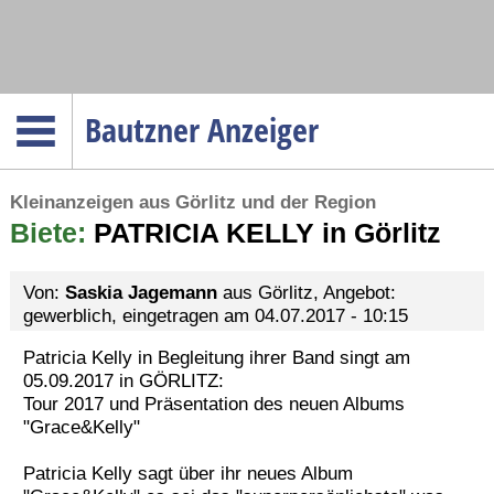
Navigation
Bautzner Anzeiger
Startseite
Kleinanzeigen aus Görlitz und der Region
Menüpunkte
Biete:
Politik
PATRICIA KELLY in Görlitz
Gesellschaft
Von:
Saskia Jagemann
aus Görlitz, Angebot:
Wirtschaft
gewerblich, eingetragen am 04.07.2017 - 10:15
Service
Patricia Kelly in Begleitung ihrer Band singt am
Verkehr
05.09.2017 in GÖRLITZ:
Tour 2017 und Präsentation des neuen Albums
Gesundheit
"Grace&Kelly"
Kultur
Patricia Kelly sagt über ihr neues Album
Sport