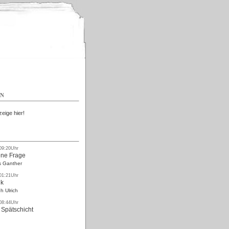
Kostenlos
EN
zeige hier!
 09:20Uhr
ne Frage
s Ganther
 01:21Uhr
nk
h Ulrich
 08:44Uhr
 Spätschicht