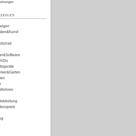
Meinungen
ZEIGEN
zeigen
täten&Kunst
torrad
er&Software
DVDs
tsgeräte
rker&Garten
ien
e
Wohnen
ekleidung
eospiele
ug