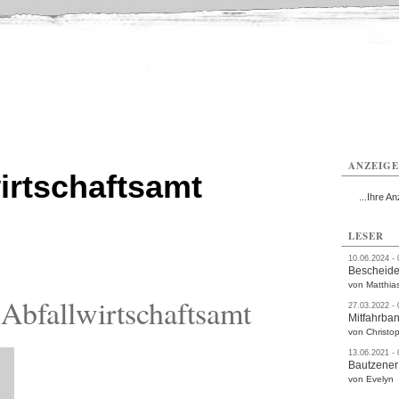
utzen
Bautzen
Bautzen
Bautzen
Bautzen
Bautzen
rvice
Verkehr
Gesundheit
Kultur
Sport
Termine
ANZEIG
irtschaftsamt
...Ihre An
LESER
10.06.2024 -
Bescheide
von Matthia
Abfallwirtschaftsamt
27.03.2022 -
Mitfahrba
von Christop
13.06.2021 -
Bautzener
von Evelyn