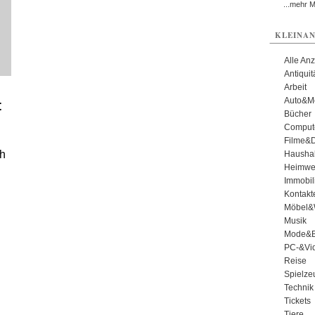
...mehr 
KLEINAN
Alle An
Antiqui
Arbeit
Auto&Mo
t
Bücher
Comput
Filme&
ch
Haushal
Heimwe
Immobil
Kontakt
Möbel&
Musik
Mode&B
PC-&Vid
Reise
Spielze
Technik
Tickets
Tiere