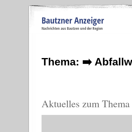
Bautzner Anzeiger
Navigation
Nachrichten aus Bautzen und der Region
Menüpunkte
Bautzen
Bautzen
Bautzen
Bautzen
Ba
Startseite
Politik
Gesellschaft
Wirtschaft
Se
Thema: ➡️ Abfallw
Aktuelles zum Thema 