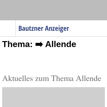
Navigation
Bautzner Anzeiger
Startseite
Thema: ➡️ Allende
Menüpunkte
Politik
Gesellschaft
Wirtschaft
Service
Aktuelles zum Thema Allende
Verkehr
Gesundheit
Kultur
Sport