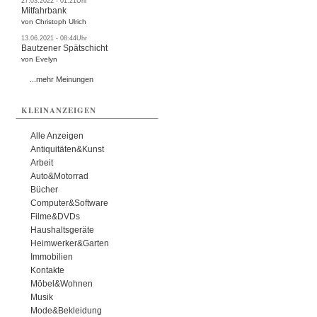
27.03.2022 - 01:21Uhr
Mitfahrbank
von Christoph Ulrich
13.06.2021 - 08:44Uhr
Bautzener Spätschicht
von Evelyn
...mehr Meinungen
KLEINANZEIGEN
Alle Anzeigen
Antiquitäten&Kunst
Arbeit
Auto&Motorrad
Bücher
Computer&Software
Filme&DVDs
Haushaltsgeräte
Heimwerker&Garten
Immobilien
Kontakte
Möbel&Wohnen
Musik
Mode&Bekleidung