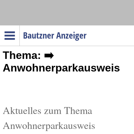
Navigation
Bautzner Anzeiger
Startseite
Thema: ➡️
Menüpunkte
Politik
Anwohnerparkausweis
Gesellschaft
Wirtschaft
Service
Verkehr
Aktuelles zum Thema
Gesundheit
Anwohnerparkausweis
Kultur
Sport