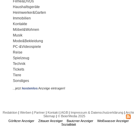
Filme&DVDs
Haushaltsgeräte
Heimwerker&Garten
Immobilien
Kontakte
Möbel&Wohnen
Musik
Mode&Bekleidung
PC-&Videospiele
Reise
Spielzeug
Technik
Tickets
Tiere
Sonstiges
...jetzt
kostenlos
Anzeige eintragen!
Redaktion
|
Werben
|
Partner
|
Kontakt
|
AGB
|
Impressum & Datenschutzerklärung
|
Archi
Sitemap
|
© BeierMedia 2025
Görlitzer Anzeiger
Zittauer Anzeiger
Bautzner Anzeiger
Weißwasser Anzeiger
Sozialblatt