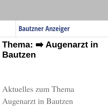
Navigation
Bautzner Anzeiger
Startseite
Thema: ➡️ Augenarzt in
Menüpunkte
Politik
Bautzen
Gesellschaft
Wirtschaft
Service
Verkehr
Aktuelles zum Thema
Gesundheit
Augenarzt in Bautzen
Kultur
Sport