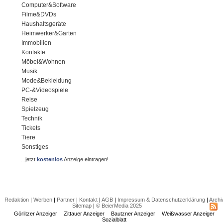
Computer&Software
Filme&DVDs
Haushaltsgeräte
Heimwerker&Garten
Immobilien
Kontakte
Möbel&Wohnen
Musik
Mode&Bekleidung
PC-&Videospiele
Reise
Spielzeug
Technik
Tickets
Tiere
Sonstiges
...jetzt
kostenlos
Anzeige eintragen!
Redaktion
|
Werben
|
Partner
|
Kontakt
|
AGB
|
Impressum & Datenschutzerklärung
|
Archi
Sitemap
|
© BeierMedia 2025
Görlitzer Anzeiger
Zittauer Anzeiger
Bautzner Anzeiger
Weißwasser Anzeiger
Sozialblatt