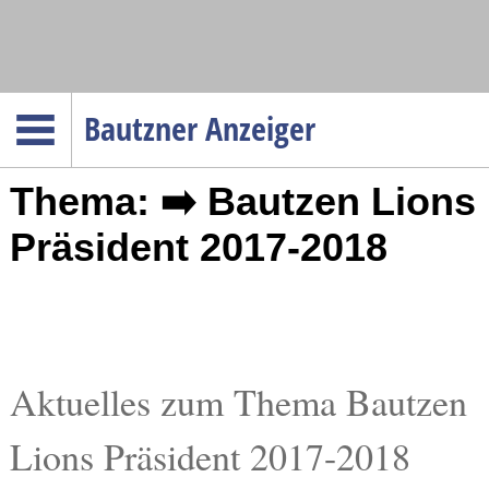
Navigation
Bautzner Anzeiger
Startseite
Thema: ➡️ Bautzen Lions
Menüpunkte
Politik
Präsident 2017-2018
Gesellschaft
Wirtschaft
Service
Verkehr
Aktuelles zum Thema Bautzen
Gesundheit
Lions Präsident 2017-2018
Kultur
Sport