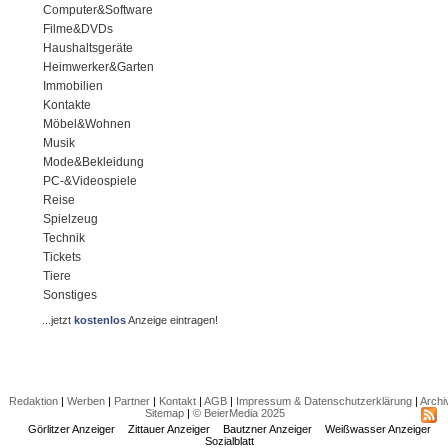
Computer&Software
Filme&DVDs
Haushaltsgeräte
Heimwerker&Garten
Immobilien
Kontakte
Möbel&Wohnen
Musik
Mode&Bekleidung
PC-&Videospiele
Reise
Spielzeug
Technik
Tickets
Tiere
Sonstiges
...jetzt
kostenlos
Anzeige eintragen!
Redaktion
|
Werben
|
Partner
|
Kontakt
|
AGB
|
Impressum & Datenschutzerklärung
|
Archi
Sitemap
|
© BeierMedia 2025
Görlitzer Anzeiger
Zittauer Anzeiger
Bautzner Anzeiger
Weißwasser Anzeiger
Sozialblatt