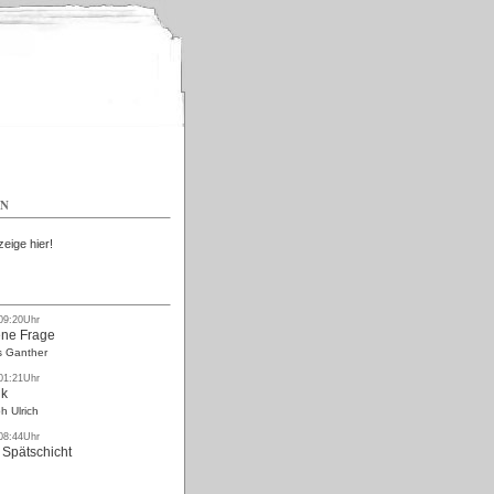
Kostenlos
EN
zeige hier!
 09:20Uhr
ne Frage
s Ganther
 01:21Uhr
nk
h Ulrich
 08:44Uhr
 Spätschicht