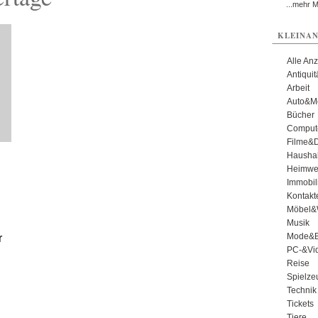
...mehr 
KLEINAN
Alle An
Antiqui
Arbeit
Auto&Mo
Bücher
Comput
Filme&
Haushal
Heimwe
Immobil
Kontakt
Möbel&
Musik
Mode&B
r
PC-&Vid
Reise
Spielze
Technik
Tickets
Tiere