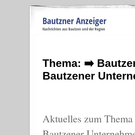
Bautzner Anzeiger
Navigation
Nachrichten aus Bautzen und der Region
Menüpunkte
Bautzen
Bautzen
Bautzen
Bautzen
Ba
Startseite
Politik
Gesellschaft
Wirtschaft
Se
Thema: ➡️ Bautze
Bautzener Unter
Aktuelles zum Thema 
Bautzener Unternehme