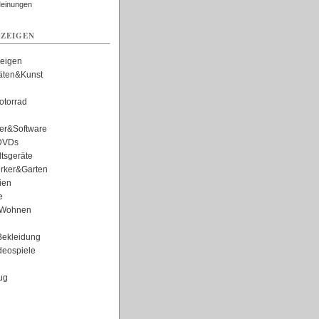
Meinungen
ZEIGEN
zeigen
täten&Kunst
torrad
er&Software
DVDs
tsgeräte
rker&Garten
ien
e
Wohnen
ekleidung
eospiele
ug