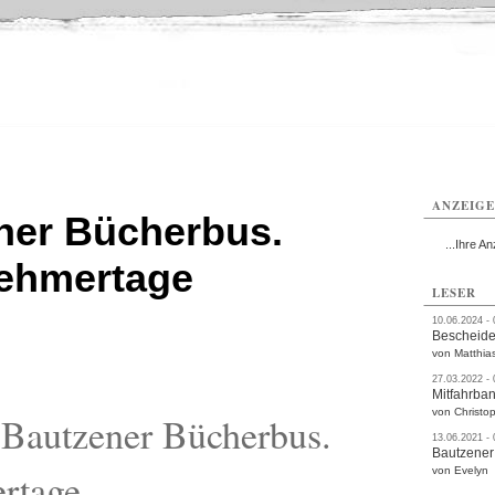
utzen
Bautzen
Bautzen
Bautzen
Bautzen
Bautzen
rvice
Verkehr
Gesundheit
Kultur
Sport
Termine
ANZEIG
ner Bücherbus.
...Ihre An
nehmertage
LESER
10.06.2024 -
Bescheide
von Matthia
27.03.2022 -
Mitfahrba
von Christop
Bautzener Bücherbus.
13.06.2021 -
Bautzener
rtage
von Evelyn