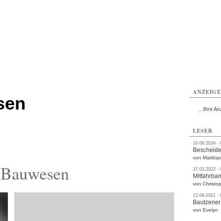
utzen
Bautzen
Bautzen
Bautzen
Bautzen
Bautzen
rvice
Verkehr
Gesundheit
Kultur
Sport
Termine
ANZEIG
sen
...Ihre An
LESER
10.06.2024 -
Bescheide
von Matthia
 Bauwesen
27.03.2022 -
Mitfahrba
von Christop
13.06.2021 -
Bautzener
von Evelyn