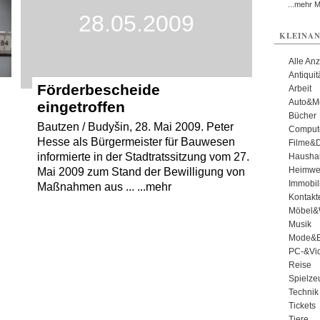
...mehr 
28.05.2009
KLEINAN
Alle An
Antiqui
Förderbescheide
Arbeit
Auto&Mo
eingetroffen
Bücher
Bautzen / Budyšin, 28. Mai 2009. Peter
Comput
Hesse als Bürgermeister für Bauwesen
Filme&
informierte in der Stadtratssitzung vom 27.
Haushal
Heimwe
Mai 2009 zum Stand der Bewilligung von
Immobil
Maßnahmen aus ... ...mehr
Kontakt
Möbel&
Musik
Mode&B
PC-&Vid
Reise
Spielze
Technik
Tickets
Tiere