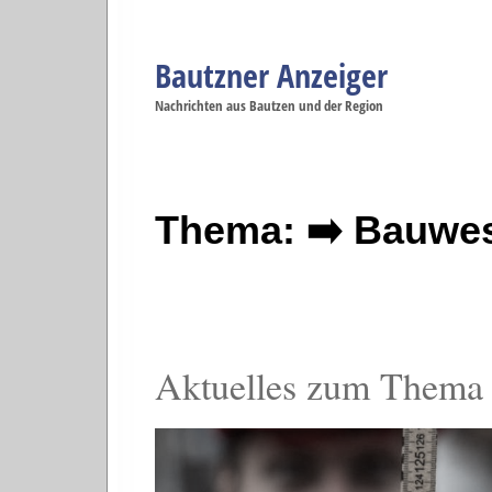
Bautzner Anzeiger
Navigation
Nachrichten aus Bautzen und der Region
Menüpunkte
Bautzen
Bautzen
Bautzen
Bautzen
Ba
Startseite
Politik
Gesellschaft
Wirtschaft
Se
Thema: ➡️ Bauwe
Aktuelles zum Thema