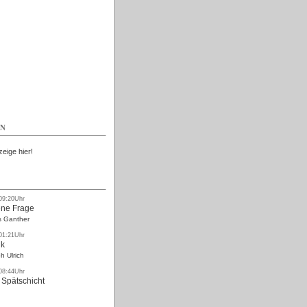
Kostenlos
EN
zeige hier!
 09:20Uhr
ne Frage
s Ganther
 01:21Uhr
nk
h Ulrich
 08:44Uhr
 Spätschicht