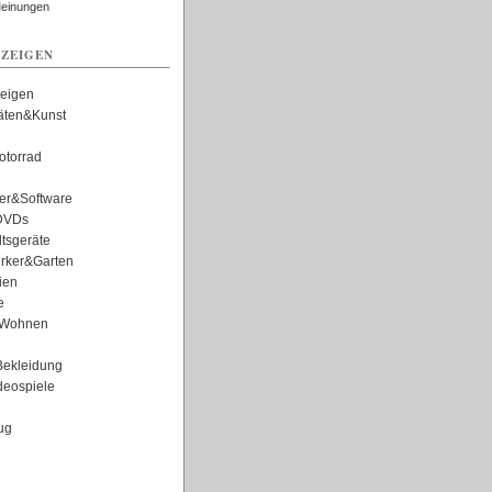
Meinungen
ZEIGEN
zeigen
täten&Kunst
torrad
er&Software
DVDs
tsgeräte
rker&Garten
ien
e
Wohnen
ekleidung
eospiele
ug