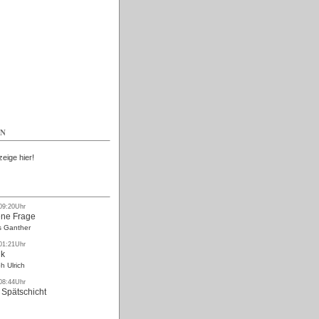
Kostenlos
EN
zeige hier!
 09:20Uhr
ne Frage
s Ganther
 01:21Uhr
nk
h Ulrich
 08:44Uhr
 Spätschicht