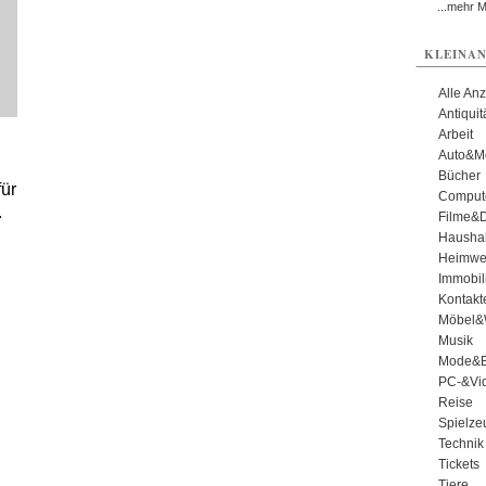
...mehr 
KLEINAN
Alle An
Antiqui
Arbeit
Auto&Mo
Bücher
für
Comput
.
Filme&
Haushal
Heimwe
Immobil
Kontakt
Möbel&
Musik
Mode&B
PC-&Vid
Reise
Spielze
Technik
Tickets
Tiere