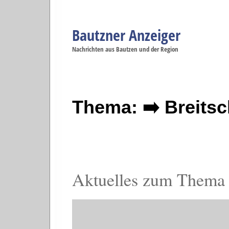
Bautzner Anzeiger
Navigation
Nachrichten aus Bautzen und der Region
Menüpunkte
Bautzen
Bautzen
Bautzen
Bautzen
Ba
Startseite
Politik
Gesellschaft
Wirtschaft
Se
Thema: ➡️ Breitsc
Aktuelles zum Thema B