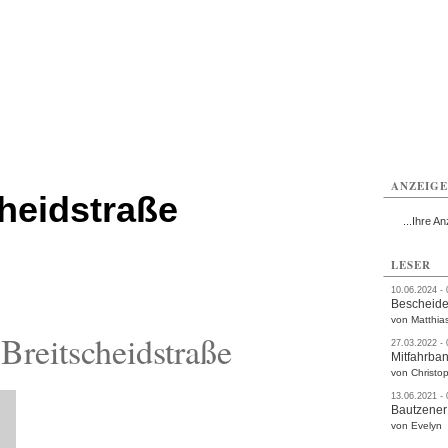
utzen
Bautzen
Bautzen
Bautzen
Bautzen
Bautzen
rvice
Verkehr
Gesundheit
Kultur
Sport
Termine
ANZEIG
heidstraße
...Ihre An
LESER
10.06.2024 -
Bescheide
von Matthia
reitscheidstraße
27.03.2022 -
Mitfahrba
von Christop
13.06.2021 -
Bautzener
von Evelyn