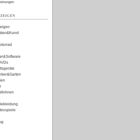
Meinungen
ZEIGEN
zeigen
täten&Kunst
torrad
er&Software
DVDs
tsgeräte
rker&Garten
ien
e
Wohnen
ekleidung
eospiele
ug