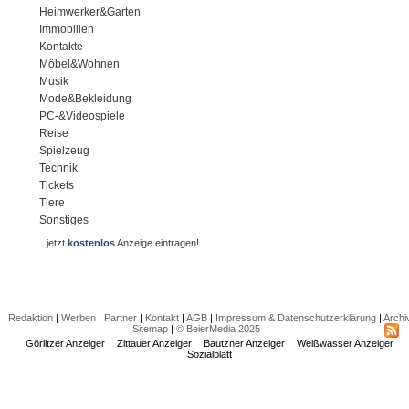
Heimwerker&Garten
Immobilien
Kontakte
Möbel&Wohnen
Musik
Mode&Bekleidung
PC-&Videospiele
Reise
Spielzeug
Technik
Tickets
Tiere
Sonstiges
...jetzt
kostenlos
Anzeige eintragen!
Redaktion
|
Werben
|
Partner
|
Kontakt
|
AGB
|
Impressum & Datenschutzerklärung
|
Archi
Sitemap
|
© BeierMedia 2025
Görlitzer Anzeiger
Zittauer Anzeiger
Bautzner Anzeiger
Weißwasser Anzeiger
Sozialblatt