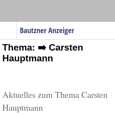
Navigation
Bautzner Anzeiger
Startseite
Thema: ➡️ Carsten
Menüpunkte
Politik
Hauptmann
Gesellschaft
Wirtschaft
Service
Verkehr
Aktuelles zum Thema Carsten
Gesundheit
Hauptmann
Kultur
Sport