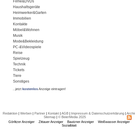
Filme&DVDs
Haushaltsgeräte
Heimwerker&Garten
Immobilien
Kontakte
Möbel&Wohnen
Musik
Mode&Bekleidung
PC-&Videospiele
Reise
Spielzeug
Technik
Tickets
Tiere
Sonstiges
...jetzt
kostenlos
Anzeige eintragen!
Redaktion
|
Werben
|
Partner
|
Kontakt
|
AGB
|
Impressum & Datenschutzerklärung
|
Archi
Sitemap
|
© BeierMedia 2025
Görlitzer Anzeiger
Zittauer Anzeiger
Bautzner Anzeiger
Weißwasser Anzeiger
Sozialblatt