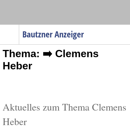
Navigation
Bautzner Anzeiger
Startseite
Thema: ➡️ Clemens
Menüpunkte
Politik
Heber
Gesellschaft
Wirtschaft
Service
Verkehr
Aktuelles zum Thema Clemens
Gesundheit
Heber
Kultur
Sport