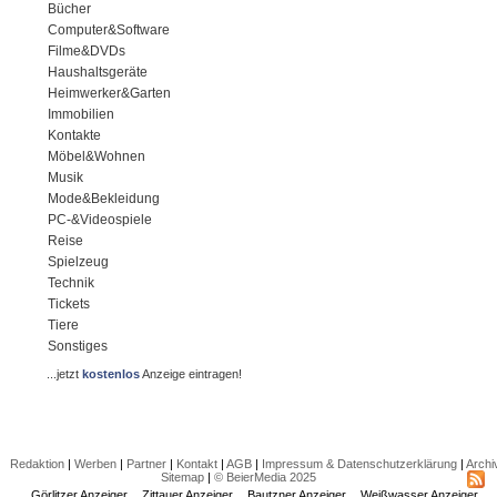
Bücher
Computer&Software
Filme&DVDs
Haushaltsgeräte
Heimwerker&Garten
Immobilien
Kontakte
Möbel&Wohnen
Musik
Mode&Bekleidung
PC-&Videospiele
Reise
Spielzeug
Technik
Tickets
Tiere
Sonstiges
...jetzt
kostenlos
Anzeige eintragen!
Redaktion
|
Werben
|
Partner
|
Kontakt
|
AGB
|
Impressum & Datenschutzerklärung
|
Archi
Sitemap
|
© BeierMedia 2025
Görlitzer Anzeiger
Zittauer Anzeiger
Bautzner Anzeiger
Weißwasser Anzeiger