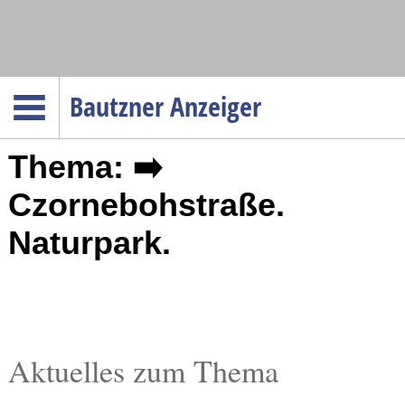
Navigation
Bautzner Anzeiger
Startseite
Thema: ➡️
Menüpunkte
Politik
Czornebohstraße.
Gesellschaft
Naturpark.
Wirtschaft
Service
Verkehr
Gesundheit
Aktuelles zum Thema
Kultur
Sport