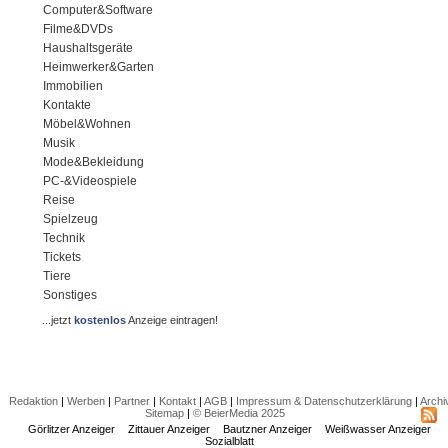
Computer&Software
Filme&DVDs
Haushaltsgeräte
Heimwerker&Garten
Immobilien
Kontakte
Möbel&Wohnen
Musik
Mode&Bekleidung
PC-&Videospiele
Reise
Spielzeug
Technik
Tickets
Tiere
Sonstiges
...jetzt
kostenlos
Anzeige eintragen!
Redaktion
|
Werben
|
Partner
|
Kontakt
|
AGB
|
Impressum & Datenschutzerklärung
|
Archi
Sitemap
|
© BeierMedia 2025
Görlitzer Anzeiger
Zittauer Anzeiger
Bautzner Anzeiger
Weißwasser Anzeiger
Sozialblatt