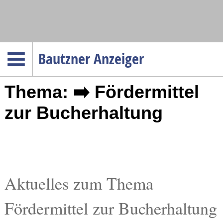
Navigation
Bautzner Anzeiger
Startseite
Thema: ➡️ Fördermittel
Menüpunkte
Politik
zur Bucherhaltung
Gesellschaft
Wirtschaft
Service
Verkehr
Aktuelles zum Thema
Gesundheit
Fördermittel zur Bucherhaltung
Kultur
Sport