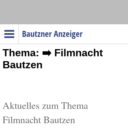
Navigation
Bautzner Anzeiger
Startseite
Thema: ➡️ Filmnacht
Menüpunkte
Politik
Bautzen
Gesellschaft
Wirtschaft
Service
Verkehr
Aktuelles zum Thema
Gesundheit
Filmnacht Bautzen
Kultur
Sport