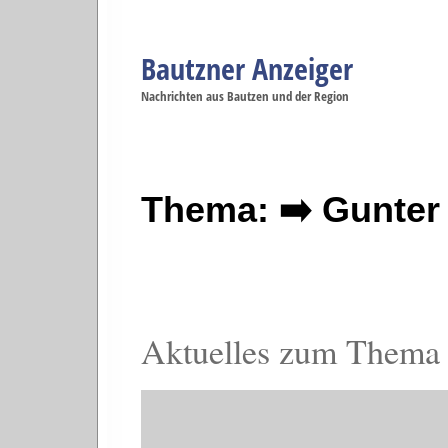
Bautzner Anzeiger
Navigation
Nachrichten aus Bautzen und der Region
Menüpunkte
Bautzen
Bautzen
Bautzen
Bautzen
Ba
Startseite
Politik
Gesellschaft
Wirtschaft
Se
Thema: ➡️ Gunter
Aktuelles zum Thema