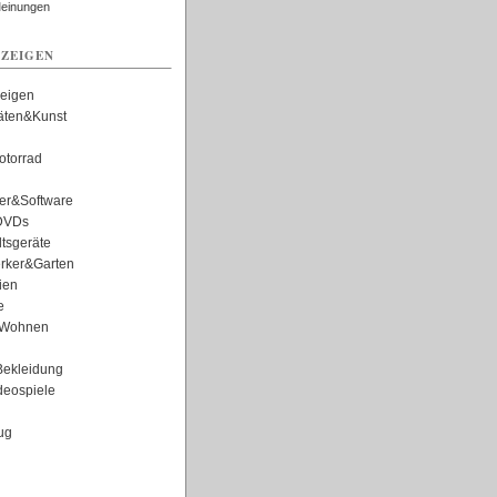
Meinungen
ZEIGEN
zeigen
täten&Kunst
torrad
er&Software
DVDs
tsgeräte
rker&Garten
ien
e
Wohnen
ekleidung
eospiele
ug