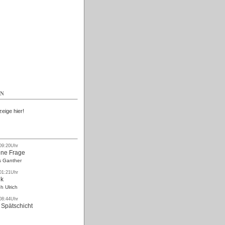
Kostenlos
EN
zeige hier!
 09:20Uhr
ne Frage
s Ganther
 01:21Uhr
nk
h Ulrich
 08:44Uhr
 Spätschicht