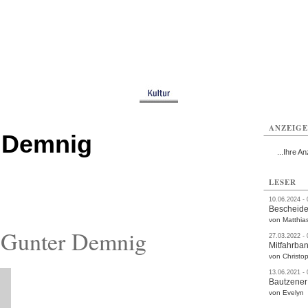
utzen
Bautzen
Bautzen
Bautzen
Bautzen
Bautzen
rvice
Verkehr
Gesundheit
Kultur
Sport
Termine
ANZEIG
 Demnig
...Ihre An
LESER
10.06.2024 -
Bescheide
von Matthia
 Gunter Demnig
27.03.2022 -
Mitfahrba
von Christop
13.06.2021 -
Bautzener
von Evelyn