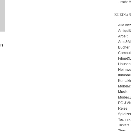
...mehr 
KLEINAN
Alle An
Antiqui
Arbeit
Auto&Mo
in
Bücher
Comput
Filme&
Haushal
Heimwe
Immobil
Kontakt
Möbel&
Musik
Mode&B
PC-&Vid
Reise
Spielze
Technik
Tickets
Tiere