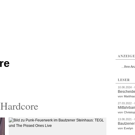
utzen
Bautzen
Bautzen
Bautzen
Bautzen
Bautzen
rvice
Verkehr
Gesundheit
Kultur
Sport
Termine
ANZEIG
re
...Ihre An
LESER
10.06.2024 -
Bescheide
von Matthia
 Hardcore
27.03.2022 -
Mitfahrba
von Christop
13.06.2021 -
Bautzener
von Evelyn