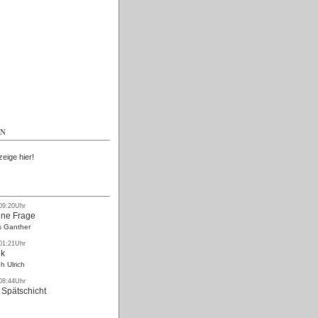
Kostenlos
EN
zeige hier!
 09:20Uhr
ne Frage
s Ganther
 01:21Uhr
nk
h Ulrich
 08:44Uhr
 Spätschicht