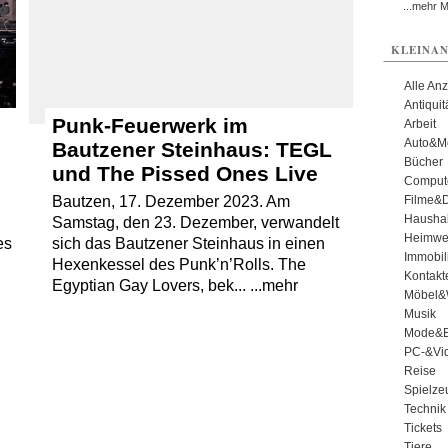
...mehr 
KLEINAN
Alle An
Antiqui
Punk-Feuerwerk im
Arbeit
Auto&Mo
Bautzener Steinhaus: TEGL
Bücher
und The Pissed Ones Live
Comput
Filme&
Bautzen, 17. Dezember 2023. Am
Haushal
Samstag, den 23. Dezember, verwandelt
Heimwe
es
sich das Bautzener Steinhaus in einen
Immobil
Hexenkessel des Punk’n’Rolls. The
Kontakt
Egyptian Gay Lovers, bek... ...mehr
Möbel&
Musik
Mode&B
PC-&Vid
Reise
Spielze
Technik
Tickets
Tiere