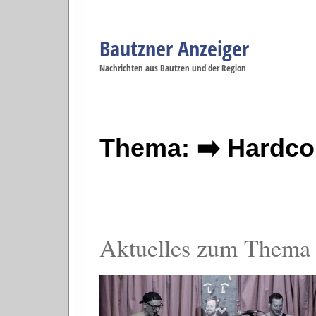
Bautzner Anzeiger
Navigation
Nachrichten aus Bautzen und der Region
Menüpunkte
Bautzen
Bautzen
Bautzen
Bautzen
Ba
Startseite
Politik
Gesellschaft
Wirtschaft
Se
Thema: ➡️ Hardco
Aktuelles zum Thema