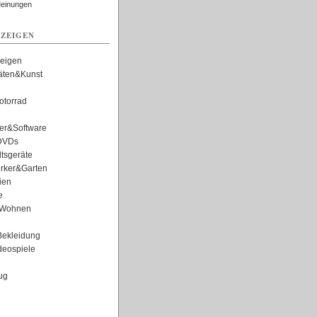
Meinungen
ZEIGEN
zeigen
täten&Kunst
torrad
er&Software
DVDs
tsgeräte
rker&Garten
ien
e
Wohnen
ekleidung
eospiele
ug