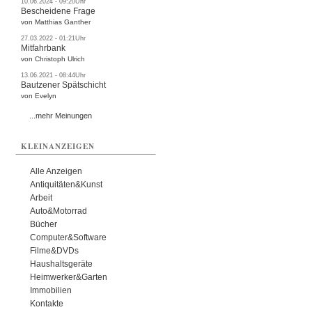
10.06.2024 - 09:20Uhr
Bescheidene Frage
von Matthias Ganther
27.03.2022 - 01:21Uhr
Mitfahrbank
von Christoph Ulrich
13.06.2021 - 08:44Uhr
Bautzener Spätschicht
von Evelyn
...mehr Meinungen
KLEINANZEIGEN
Alle Anzeigen
Antiquitäten&Kunst
Arbeit
Auto&Motorrad
Bücher
Computer&Software
Filme&DVDs
Haushaltsgeräte
Heimwerker&Garten
Immobilien
Kontakte