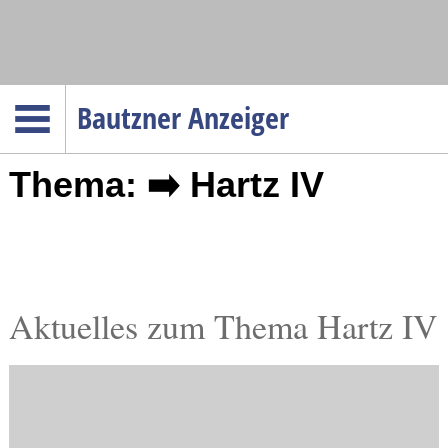
Navigation
Bautzner Anzeiger
Startseite
Thema: ➡️ Hartz IV
Menüpunkte
Politik
Gesellschaft
Wirtschaft
Service
Aktuelles zum Thema Hartz IV
Verkehr
Gesundheit
Kultur
Sport