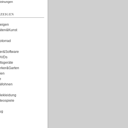
Meinungen
ZEIGEN
zeigen
täten&Kunst
torrad
er&Software
DVDs
tsgeräte
rker&Garten
ien
e
Wohnen
ekleidung
eospiele
ug