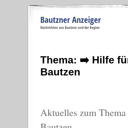
Bautzner Anzeiger
Navigation
Nachrichten aus Bautzen und der Region
Menüpunkte
Bautzen
Bautzen
Bautzen
Bautzen
Ba
Startseite
Politik
Gesellschaft
Wirtschaft
Se
Thema: ➡️ Hilfe f
Bautzen
Aktuelles zum Thema 
Bautzen