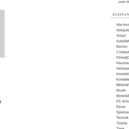
...mehr 
KLEINAN
Alle An
Antiqui
Arbeit
Auto&Mo
Bücher
Comput
Filme&
Haushal
Heimwe
Immobil
Kontakt
Möbel&
Musik
Mode&B
PC-&Vid
r
Reise
Spielze
Technik
Tickets
Tiere