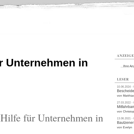
utzen
Bautzen
Bautzen
Bautzen
Bautzen
Bautzen
rvice
Verkehr
Gesundheit
Kultur
Sport
Termine
ANZEIG
ür Unternehmen in
...Ihre An
LESER
10.06.2024 -
Bescheide
von Matthia
27.03.2022 -
Mitfahrba
von Christop
Hilfe für Unternehmen in
13.06.2021 -
Bautzener
von Evelyn