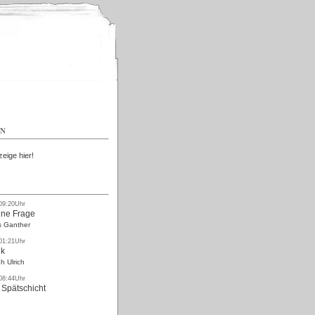
Kostenlos
EN
zeige hier!
 09:20Uhr
ne Frage
s Ganther
 01:21Uhr
nk
h Ulrich
 08:44Uhr
 Spätschicht