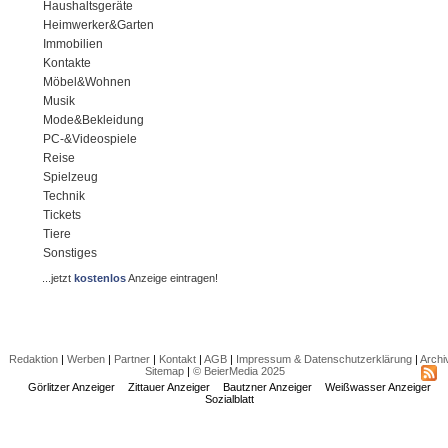
Haushaltsgeräte
Heimwerker&Garten
Immobilien
Kontakte
Möbel&Wohnen
Musik
Mode&Bekleidung
PC-&Videospiele
Reise
Spielzeug
Technik
Tickets
Tiere
Sonstiges
...jetzt
kostenlos
Anzeige eintragen!
Redaktion
|
Werben
|
Partner
|
Kontakt
|
AGB
|
Impressum & Datenschutzerklärung
|
Archi
Sitemap
|
© BeierMedia 2025
Görlitzer Anzeiger
Zittauer Anzeiger
Bautzner Anzeiger
Weißwasser Anzeiger
Sozialblatt