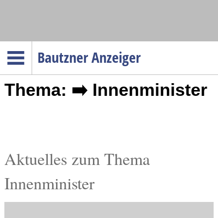
Navigation
Bautzner Anzeiger
Startseite
Thema: ➡️ Innenminister
Menüpunkte
Politik
Gesellschaft
Wirtschaft
Service
Aktuelles zum Thema
Verkehr
Innenminister
Gesundheit
Kultur
Sport