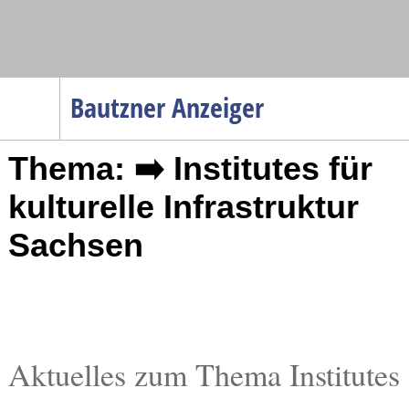
Navigation
Bautzner Anzeiger
Startseite
Thema: ➡️ Institutes für
Menüpunkte
Politik
kulturelle Infrastruktur
Gesellschaft
Sachsen
Wirtschaft
Service
Verkehr
Gesundheit
Aktuelles zum Thema Institutes
Kultur
Sport