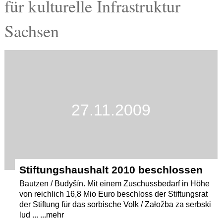
für kulturelle Infrastruktur
Termine
Sachsen
Kostenlos
27.11.2009
Stiftungshaushalt 2010 beschlossen
Bautzen / Budyšín. Mit einem Zuschussbedarf in Höhe
von reichlich 16,8 Mio Euro beschloss der Stiftungsrat
der Stiftung für das sorbische Volk / Załožba za serbski
lud ... ...mehr