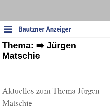
Navigation
Bautzner Anzeiger
Startseite
Thema: ➡️ Jürgen
Menüpunkte
Politik
Matschie
Gesellschaft
Wirtschaft
Service
Verkehr
Aktuelles zum Thema Jürgen
Gesundheit
Matschie
Kultur
Sport