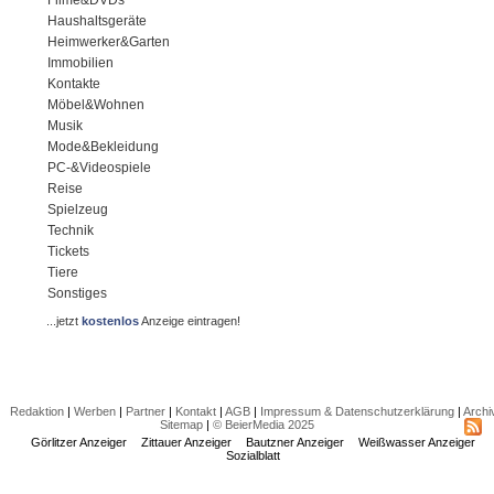
Filme&DVDs
Haushaltsgeräte
Heimwerker&Garten
Immobilien
Kontakte
Möbel&Wohnen
Musik
Mode&Bekleidung
PC-&Videospiele
Reise
Spielzeug
Technik
Tickets
Tiere
Sonstiges
...jetzt
kostenlos
Anzeige eintragen!
Redaktion
|
Werben
|
Partner
|
Kontakt
|
AGB
|
Impressum & Datenschutzerklärung
|
Archi
Sitemap
|
© BeierMedia 2025
Görlitzer Anzeiger
Zittauer Anzeiger
Bautzner Anzeiger
Weißwasser Anzeiger
Sozialblatt