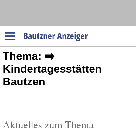
Navigation
Bautzner Anzeiger
Startseite
Thema: ➡️
Menüpunkte
Politik
Kindertagesstätten
Gesellschaft
Bautzen
Wirtschaft
Service
Verkehr
Gesundheit
Aktuelles zum Thema
Kultur
Sport