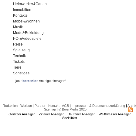
Heimwerker&Garten
Immobilien
Kontakte
Möbel&Wohnen
Musik
Mode&Bekleidung
PC-&Videospiele
Reise
Spielzeug
Technik
Tickets
Tiere
Sonstiges
...jetzt
kostenlos
Anzeige eintragen!
Redaktion
|
Werben
|
Partner
|
Kontakt
|
AGB
|
Impressum & Datenschutzerklärung
|
Archi
Sitemap
|
© BeierMedia 2025
Görlitzer Anzeiger
Zittauer Anzeiger
Bautzner Anzeiger
Weißwasser Anzeiger
Sozialblatt