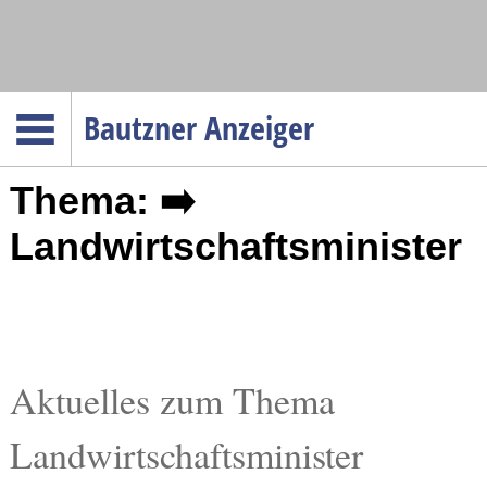
Navigation
Bautzner Anzeiger
Startseite
Thema: ➡️
Menüpunkte
Politik
Landwirtschaftsminister
Gesellschaft
Wirtschaft
Service
Verkehr
Aktuelles zum Thema
Gesundheit
Landwirtschaftsminister
Kultur
Sport