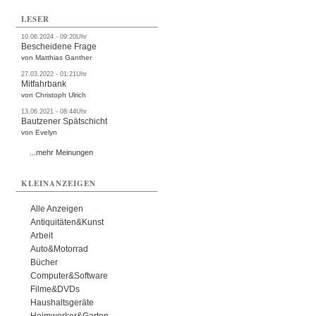
LESER
10.06.2024 - 09:20Uhr
Bescheidene Frage
von Matthias Ganther
27.03.2022 - 01:21Uhr
Mitfahrbank
von Christoph Ulrich
13.06.2021 - 08:44Uhr
Bautzener Spätschicht
von Evelyn
...mehr Meinungen
KLEINANZEIGEN
Alle Anzeigen
Antiquitäten&Kunst
Arbeit
Auto&Motorrad
Bücher
Computer&Software
Filme&DVDs
Haushaltsgeräte
Heimwerker&Garten