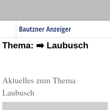
Navigation
Bautzner Anzeiger
Startseite
Thema: ➡️ Laubusch
Menüpunkte
Politik
Gesellschaft
Wirtschaft
Service
Aktuelles zum Thema
Verkehr
Laubusch
Gesundheit
Kultur
Sport