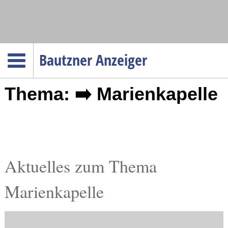
Navigation
Bautzner Anzeiger
Startseite
Thema: ➡️ Marienkapelle
Menüpunkte
Politik
Gesellschaft
Wirtschaft
Service
Aktuelles zum Thema
Verkehr
Marienkapelle
Gesundheit
Kultur
Sport