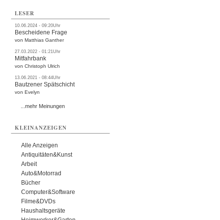
LESER
10.06.2024 - 09:20Uhr
Bescheidene Frage
von Matthias Ganther
27.03.2022 - 01:21Uhr
Mitfahrbank
von Christoph Ulrich
13.06.2021 - 08:44Uhr
Bautzener Spätschicht
von Evelyn
...mehr Meinungen
KLEINANZEIGEN
Alle Anzeigen
Antiquitäten&Kunst
Arbeit
Auto&Motorrad
Bücher
Computer&Software
Filme&DVDs
Haushaltsgeräte
Heimwerker&Garten