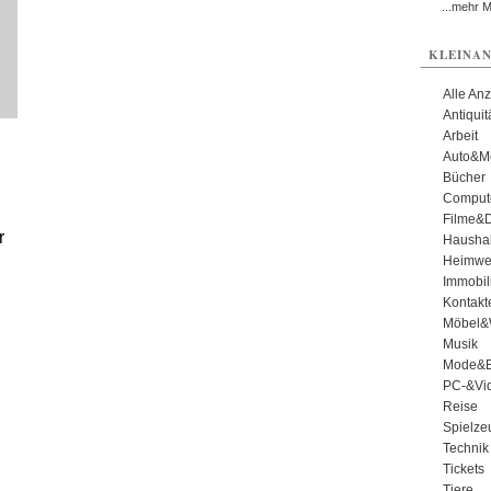
...mehr 
KLEINAN
Alle An
Antiqui
Arbeit
Auto&Mo
Bücher
Comput
Filme&
r
Haushal
Heimwe
Immobil
Kontakt
Möbel&
Musik
Mode&B
PC-&Vid
Reise
Spielze
Technik
Tickets
Tiere