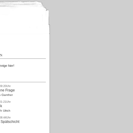
Kostenlos
EN
zeige hier!
 09:20Uhr
ne Frage
s Ganther
 01:21Uhr
nk
h Ulrich
 08:44Uhr
 Spätschicht