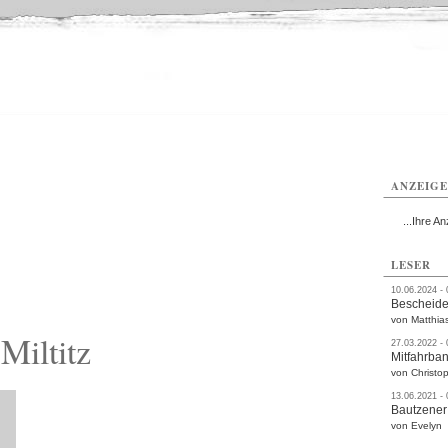
utzen
Bautzen
Bautzen
Bautzen
Bautzen
Bautzen
rvice
Verkehr
Gesundheit
Kultur
Sport
Termine
ANZEIG
...Ihre An
LESER
10.06.2024 -
Bescheide
von Matthia
Miltitz
27.03.2022 -
Mitfahrba
von Christop
13.06.2021 -
Bautzener
von Evelyn