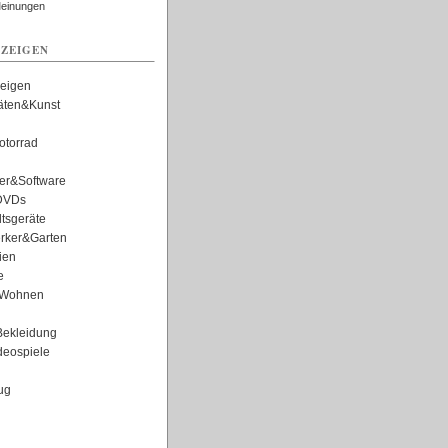
Meinungen
ZEIGEN
zeigen
täten&Kunst
torrad
er&Software
DVDs
tsgeräte
rker&Garten
ien
e
Wohnen
ekleidung
eospiele
ug