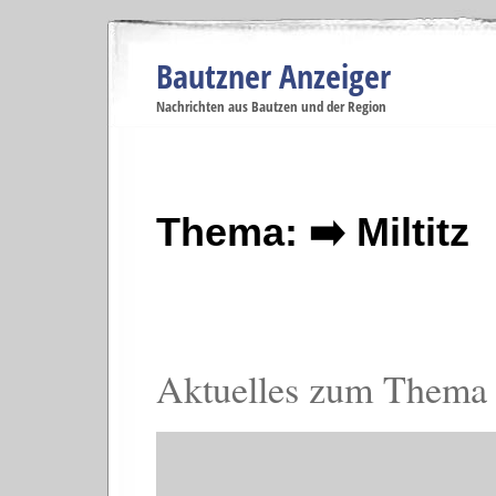
Bautzner Anzeiger
Navigation
Nachrichten aus Bautzen und der Region
Menüpunkte
Bautzen
Bautzen
Bautzen
Bautzen
Ba
Startseite
Politik
Gesellschaft
Wirtschaft
Se
Thema: ➡️ Miltitz
Aktuelles zum Thema 