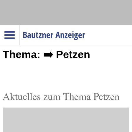
Navigation
Bautzner Anzeiger
Startseite
Thema: ➡️ Petzen
Menüpunkte
Politik
Gesellschaft
Wirtschaft
Service
Aktuelles zum Thema Petzen
Verkehr
Gesundheit
Kultur
Sport