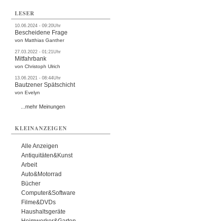
LESER
10.06.2024 - 09:20Uhr
Bescheidene Frage
von Matthias Ganther
27.03.2022 - 01:21Uhr
Mitfahrbank
von Christoph Ulrich
13.06.2021 - 08:44Uhr
Bautzener Spätschicht
von Evelyn
...mehr Meinungen
KLEINANZEIGEN
Alle Anzeigen
Antiquitäten&Kunst
Arbeit
Auto&Motorrad
Bücher
Computer&Software
Filme&DVDs
Haushaltsgeräte
Heimwerker&Garten