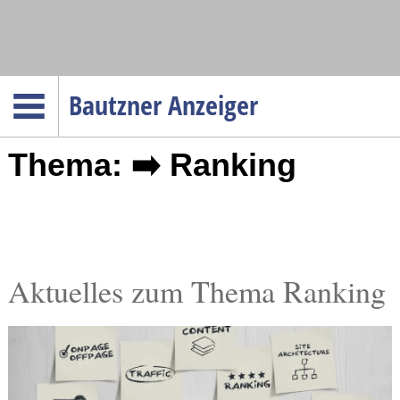
Navigation
Bautzner Anzeiger
Startseite
Thema: ➡️ Ranking
Menüpunkte
Politik
Gesellschaft
Wirtschaft
Service
Aktuelles zum Thema Ranking
Verkehr
Gesundheit
Kultur
Sport