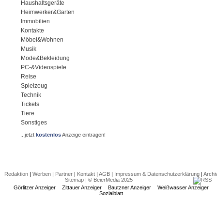
Haushaltsgeräte
Heimwerker&Garten
Immobilien
Kontakte
Möbel&Wohnen
Musik
Mode&Bekleidung
PC-&Videospiele
Reise
Spielzeug
Technik
Tickets
Tiere
Sonstiges
...jetzt
kostenlos
Anzeige eintragen!
Redaktion
|
Werben
|
Partner
|
Kontakt
|
AGB
|
Impressum & Datenschutzerklärung
|
Archi
Sitemap
|
© BeierMedia 2025
Görlitzer Anzeiger
Zittauer Anzeiger
Bautzner Anzeiger
Weißwasser Anzeiger
Sozialblatt