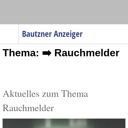
Navigation
Bautzner Anzeiger
Startseite
Thema: ➡️ Rauchmelder
Menüpunkte
Politik
Gesellschaft
Wirtschaft
Service
Aktuelles zum Thema
Verkehr
Rauchmelder
Gesundheit
Kultur
Sport