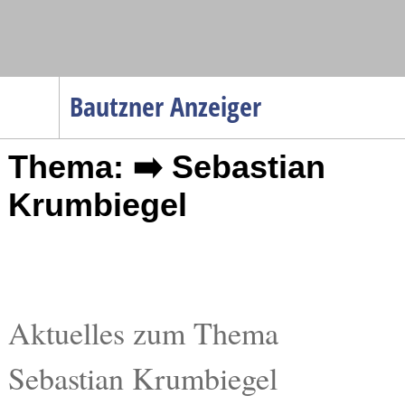
Navigation
Bautzner Anzeiger
Startseite
Thema: ➡️ Sebastian
Menüpunkte
Politik
Krumbiegel
Gesellschaft
Wirtschaft
Service
Verkehr
Aktuelles zum Thema
Gesundheit
Sebastian Krumbiegel
Kultur
Sport