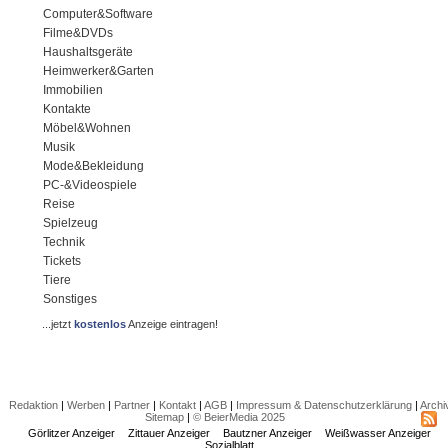
Computer&Software
Filme&DVDs
Haushaltsgeräte
Heimwerker&Garten
Immobilien
Kontakte
Möbel&Wohnen
Musik
Mode&Bekleidung
PC-&Videospiele
Reise
Spielzeug
Technik
Tickets
Tiere
Sonstiges
...jetzt
kostenlos
Anzeige eintragen!
Redaktion
|
Werben
|
Partner
|
Kontakt
|
AGB
|
Impressum & Datenschutzerklärung
|
Archi
Sitemap
|
© BeierMedia 2025
Görlitzer Anzeiger
Zittauer Anzeiger
Bautzner Anzeiger
Weißwasser Anzeiger
Sozialblatt