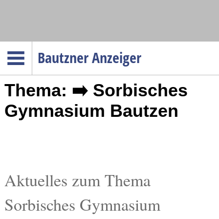
Navigation
Bautzner Anzeiger
Startseite
Thema: ➡️ Sorbisches
Menüpunkte
Politik
Gymnasium Bautzen
Gesellschaft
Wirtschaft
Service
Verkehr
Aktuelles zum Thema
Gesundheit
Sorbisches Gymnasium
Kultur
Sport