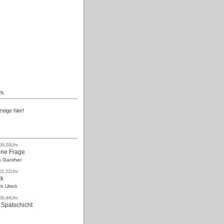
Kostenlos
EN
zeige hier!
 09:20Uhr
ne Frage
s Ganther
 01:21Uhr
nk
h Ulrich
 08:44Uhr
 Spätschicht