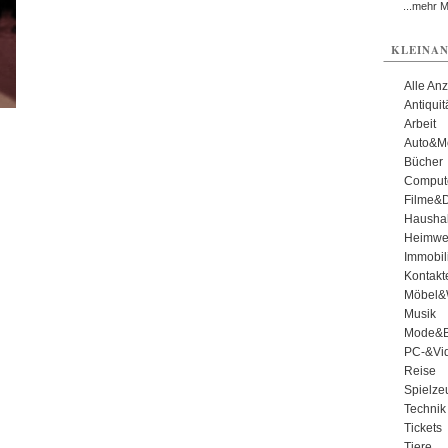
...mehr 
KLEINAN
Alle An
Antiqui
Arbeit
Auto&Mo
Bücher
Comput
Filme&
Haushal
Heimwe
Immobil
Kontakt
Möbel&
Musik
Mode&B
PC-&Vid
Reise
Spielze
Technik
Tickets
Tiere