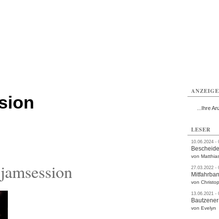
utzen
Bautzen
Bautzen
Bautzen
Bautzen
Bautzen
rvice
Verkehr
Gesundheit
Kultur
Sport
Termine
ANZEIG
sion
...Ihre An
LESER
10.06.2024 -
Bescheide
von Matthia
jamsession
27.03.2022 -
Mitfahrba
von Christop
13.06.2021 -
Bautzener
von Evelyn