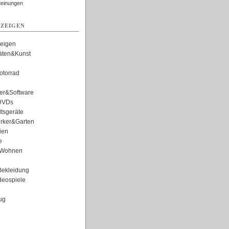
Meinungen
ZEIGEN
zeigen
täten&Kunst
torrad
er&Software
DVDs
tsgeräte
rker&Garten
ien
e
Wohnen
ekleidung
eospiele
ug