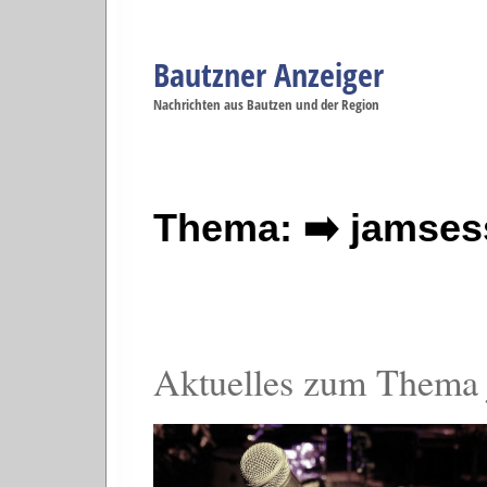
Bautzner Anzeiger
Navigation
Nachrichten aus Bautzen und der Region
Menüpunkte
Bautzen
Bautzen
Bautzen
Bautzen
Ba
Startseite
Politik
Gesellschaft
Wirtschaft
Se
Thema: ➡️ jamses
Aktuelles zum Thema 