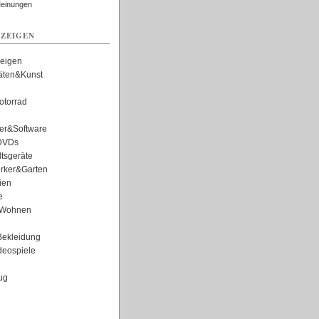
Meinungen
ZEIGEN
zeigen
täten&Kunst
torrad
er&Software
DVDs
tsgeräte
rker&Garten
ien
e
Wohnen
ekleidung
eospiele
ug