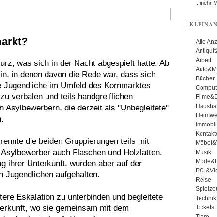
...mehr 
KLEINAN
arkt?
Alle An
Antiqui
Arbeit
 kurz, was sich in der Nacht abgespielt hatte. Ab
Auto&Mo
ein, in denen davon die Rede war, dass sich
Bücher
he Jugendliche im Umfeld des Kornmarktes
Comput
u verbalen und teils handgreiflichen
Filme&
Haushal
 Asylbewerbern, die derzeit als "Unbegleitete"
Heimwe
.
Immobil
Kontakt
trennte die beiden Gruppierungen teils mit
Möbel&
 Asylbewerber auch Flaschen und Holzlatten.
Musik
Mode&B
ng ihrer Unterkunft, wurden aber auf der
PC-&Vid
n Jugendlichen aufgehalten.
Reise
Spielze
tere Eskalation zu unterbinden und begleitete
Technik
terkunft, wo sie gemeinsam mit dem
Tickets
Tiere