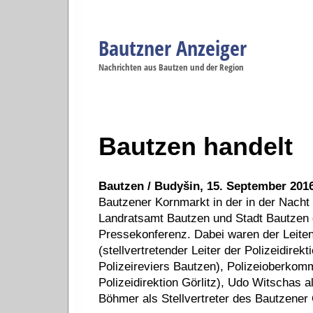
Bautzner Anzeiger
Navigation
Nachrichten aus Bautzen und der Region
Menüpunkte
Bautzen
Bautzen
Bautzen
Bautzen
Ba
Startseite
Politik
Gesellschaft
Wirtschaft
Se
Bautzen handelt
Bautzen / Budyšin, 15. September 2016
Bautzener Kornmarkt in der in der Nacht
Landratsamt Bautzen und Stadt Bautzen
Pressekonferenz. Dabei waren der Leiten
(stellvertretender Leiter der Polizeidirekt
Polizeireviers Bautzen), Polizeioberko
Polizeidirektion Görlitz), Udo Witschas a
Böhmer als Stellvertreter des Bautzener