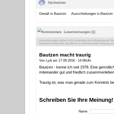
Stichwörter
Gewalt in Bautzen
Ausschreitungen in Bautzen
Lesermeinungen (1)
Lesermeinungen geben nicht unbedingt die Auffassung der Reda
Redaktion behält sich das Recht zu sinnwahrender Kürzung vor
Bautzen macht traurig
Von Lydi am 17.09.2016 - 14:06Uhr
Bautzen - kenne ich seit 1978. Eine gemütli
miteinander gut und friedlich zusammenleben
Traurig ist, was man gerade zum Kenntnis be
Schreiben Sie Ihre Meinung!
Name: