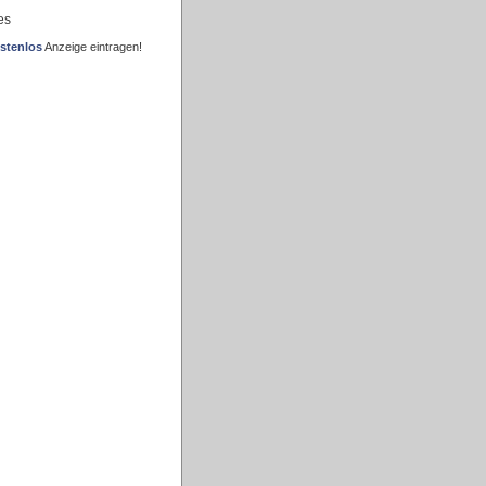
es
stenlos
Anzeige eintragen!