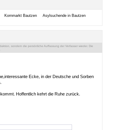
Kornmarkt Bautzen
Asylsuchende in Bautzen
ktion, sondern die persönliche Auffassung der Verfasser wieder. Die
.
che,interessante Ecke, in der Deutsche und Sorben
.
kommt. Hoffentlich kehrt die Ruhe zurück.