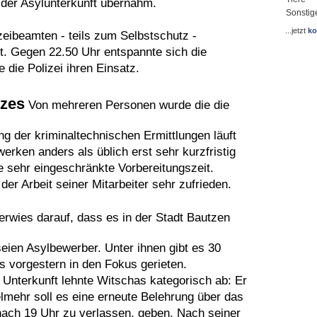
der Asylunterkunft übernahm.
Sonstig
...jetzt
ko
zeibeamten - teils zum Selbstschutz -
t. Gegen 22.50 Uhr entspannte sich die
 die Polizei ihren Einsatz.
tzes
Von mehreren Personen wurde die die
 der kriminaltechnischen Ermittlungen läuft
erken anders als üblich erst sehr kurzfristig
ine sehr eingeschränkte Vorbereitungszeit.
der Arbeit seiner Mitarbeiter sehr zufrieden.
rwies darauf, dass es in der Stadt Bautzen
seien Asylbewerber. Unter ihnen gibt es 30
ns vorgestern in den Fokus gerieten.
 Unterkunft lehnte Witschas kategorisch ab: Er
lmehr soll es eine erneute Belehrung über das
nach 19 Uhr zu verlassen, geben. Nach seiner