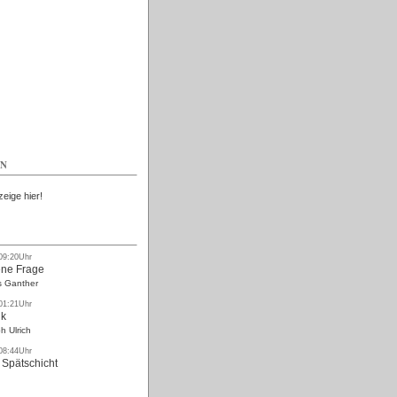
Kostenlos
EN
zeige hier!
 09:20Uhr
ne Frage
s Ganther
 01:21Uhr
nk
h Ulrich
 08:44Uhr
 Spätschicht