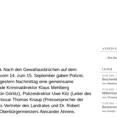
utzen
Bautzen
Bautzen
Bautzen
Bautzen
Bautzen
rvice
Verkehr
Gesundheit
Kultur
Sport
Termine
ANZEIG
...Ihre An
.
Nach den Gewaltausbrüchen auf dem
LESER
 vom 14. zum 15. September gaben Polizei,
10.06.2024 -
Bescheide
 gestern Nachmittag eine gemeinsame
von Matthia
de Kriminaldirektor Klaus Mehlberg
27.03.2022 -
ion Görlitz), Polizeidirektor Uwe Kilz (Leiter des
Mitfahrba
von Christop
mmissar Thomas Knaup (Pressesprecher der
13.06.2021 -
ls Vertreter des Landrates und Dr. Robert
Bautzener
 Oberbürgermeisters Alexander Ahrens.
von Evelyn