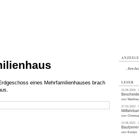
utzen
Bautzen
Bautzen
Bautzen
Bautzen
Bautzen
rvice
Verkehr
Gesundheit
Kultur
Sport
Termine
ANZEIG
ilienhaus
...Ihre An
 Erdgeschoss eines Mehrfamilienhauses brach
LESER
aus.
10.06.2024 -
Bescheide
von Matthia
27.03.2022 -
Mitfahrba
von Christop
13.06.2021 -
Bautzener
von Evelyn