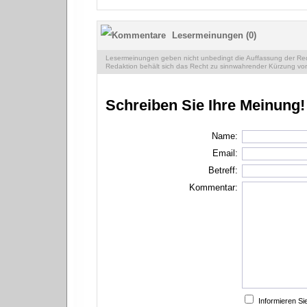
Lesermeinungen (0)
Lesermeinungen geben nicht unbedingt die Auffassung der Reda
Redaktion behält sich das Recht zu sinnwahrender Kürzung vor
Schreiben Sie Ihre Meinung!
Name:
Email:
Betreff:
Kommentar:
Informieren S