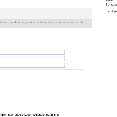
Sonstig
...jetzt
ko
ktion, sondern die persönliche Auffassung der Verfasser wieder. Die
.
ie mich über andere Lesermeinungen per E-Mail