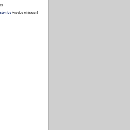
es
stenlos
Anzeige eintragen!