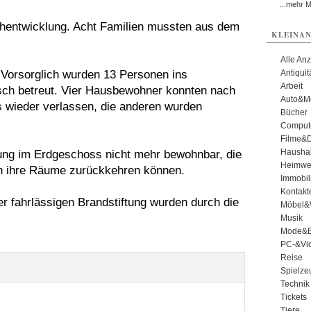
...mehr 
chentwicklung. Acht Familien mussten aus dem
KLEINAN
Alle An
 Vorsorglich wurden 13 Personen ins
Antiqui
Arbeit
sch betreut. Vier Hausbewohner konnten nach
Auto&Mo
wieder verlassen, die anderen wurden
Bücher
Comput
Filme&
Haushal
ung im Erdgeschoss nicht mehr bewohnbar, die
Heimwe
n ihre Räume zurückkehren können.
Immobil
Kontakt
r fahrlässigen Brandstiftung wurden durch die
Möbel&
Musik
Mode&B
PC-&Vid
Reise
Spielze
Technik
Tickets
Tiere