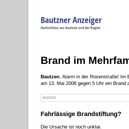
Bautzner Anzeiger
Navigation
Nachrichten aus Bautzen und der Region
Menüpunkte
Bautzen
Bautzen
Bautzen
Bautzen
Ba
Startseite
Politik
Gesellschaft
Wirtschaft
Se
Brand im Mehrfam
Bautzen.
Alarm in der Rosenstraße! Im
am 13. Mai 2008 gegen 5 Uhr ein Brand 
ANZEIGE
Fahrlässige Brandstiftung?
Die Ursache ist noch unklar.