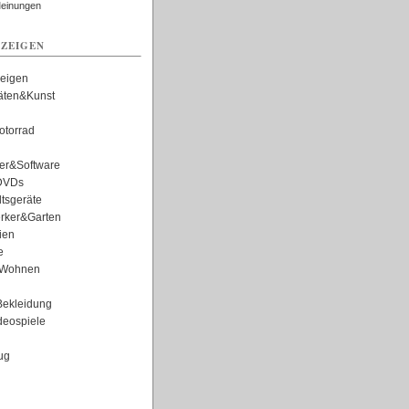
Meinungen
ZEIGEN
zeigen
täten&Kunst
torrad
er&Software
DVDs
tsgeräte
rker&Garten
ien
e
Wohnen
ekleidung
eospiele
ug