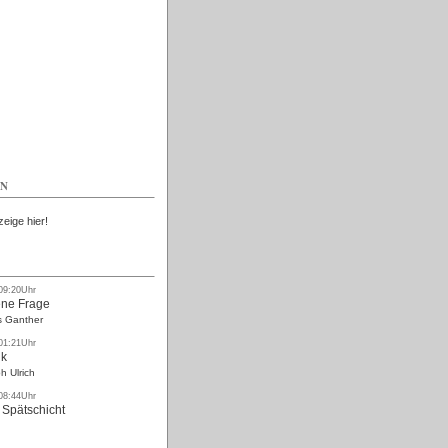
Kostenlos
EN
zeige hier!
 09:20Uhr
ne Frage
s Ganther
 01:21Uhr
nk
h Ulrich
 08:44Uhr
 Spätschicht