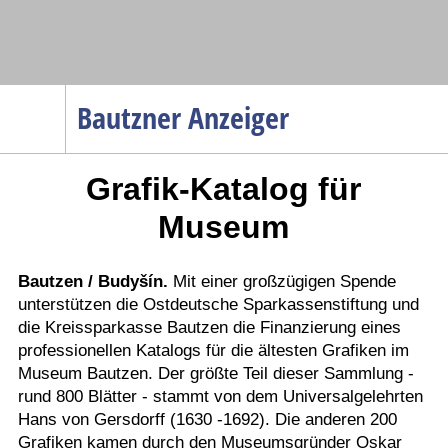
Navigation
Bautzner Anzeiger
Startseite
Grafik-Katalog für
Menüpunkte
Politik
Museum
Gesellschaft
Wirtschaft
Bautzen / Budyšín.
Mit einer großzügigen Spende
unterstützen die Ostdeutsche Sparkassenstiftung und
Service
die Kreissparkasse Bautzen die Finanzierung eines
Verkehr
professionellen Katalogs für die ältesten Grafiken im
Museum Bautzen. Der größte Teil dieser Sammlung -
Gesundheit
rund 800 Blätter - stammt von dem Universalgelehrten
Kultur
Hans von Gersdorff (1630 -1692). Die anderen 200
Grafiken kamen durch den Museumsgründer Oskar
Sport