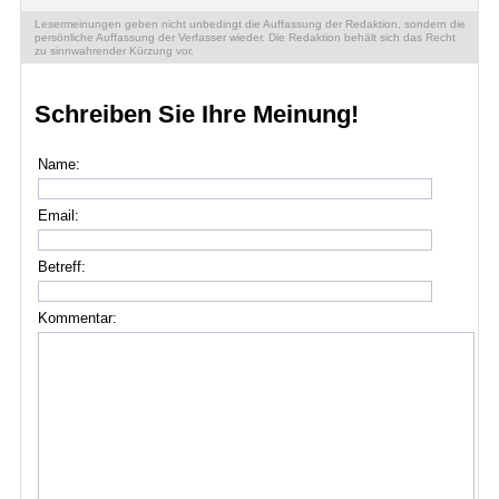
Lesermeinungen geben nicht unbedingt die Auffassung der Redaktion, sondern die
persönliche Auffassung der Verfasser wieder. Die Redaktion behält sich das Recht
zu sinnwahrender Kürzung vor.
Schreiben Sie Ihre Meinung!
Name:
Email:
Betreff:
Kommentar: