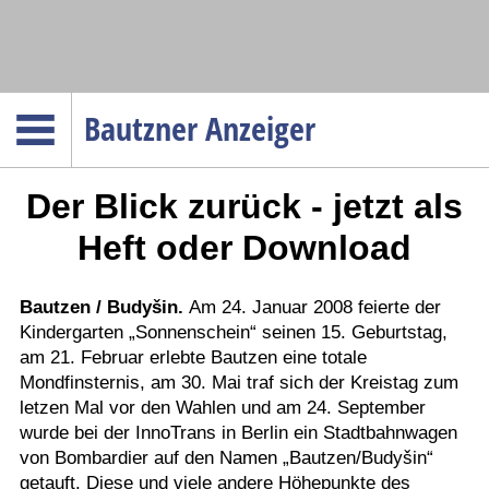
Navigation
Bautzner Anzeiger
Startseite
Der Blick zurück - jetzt als
Menüpunkte
Politik
Heft oder Download
Gesellschaft
Wirtschaft
Bautzen / Budyšin.
Am 24. Januar 2008 feierte der
Kindergarten „Sonnenschein“ seinen 15. Geburtstag,
Service
am 21. Februar erlebte Bautzen eine totale
Verkehr
Mondfinsternis, am 30. Mai traf sich der Kreistag zum
letzen Mal vor den Wahlen und am 24. September
Gesundheit
wurde bei der InnoTrans in Berlin ein Stadtbahnwagen
Kultur
von Bombardier auf den Namen „Bautzen/Budyšin“
getauft. Diese und viele andere Höhepunkte des
Sport