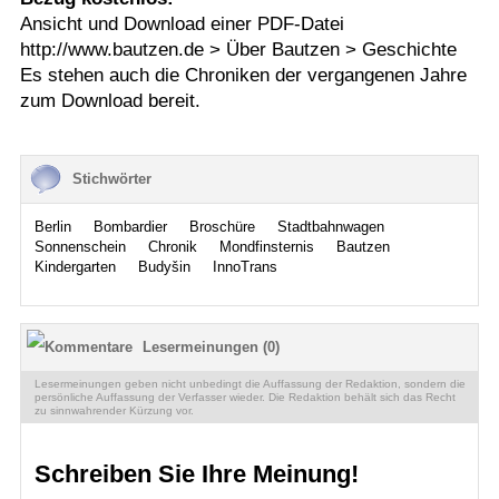
Ansicht und Download einer PDF-Datei
http://www.bautzen.de > Über Bautzen > Geschichte
Es stehen auch die Chroniken der vergangenen Jahre
zum Download bereit.
Stichwörter
Berlin
Bombardier
Broschüre
Stadtbahnwagen
Sonnenschein
Chronik
Mondfinsternis
Bautzen
Kindergarten
Budyšin
InnoTrans
Lesermeinungen (0)
Lesermeinungen geben nicht unbedingt die Auffassung der Redaktion, sondern die
persönliche Auffassung der Verfasser wieder. Die Redaktion behält sich das Recht
zu sinnwahrender Kürzung vor.
Schreiben Sie Ihre Meinung!