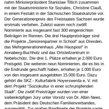
nahm Ministerpräsident Stanislaw Tillich zusammen
Termine
mit der Staatsministerin für Soziales, Christine Clauß,
in einem Festakt in der Sächsischen Staatskanzlei vor.
Kostenlos
Der Generationenpreis des Freistaates Sachsen wurde
erstmals verliehen. Zuletzt waren noch zwöllf
Nominierte aus insgesamt fast 300 eingereichten
Beiträgen im Rennen. Die drei Hauptpreisträger sind
die Projekte „Seniorenpartner in School“ aus Dresden,
das Mehrgenerationenhaus „Alte Hauspost“ in
Annaberg-Buchholz und das Ortsteilzentrum in
Nebelschütz. Die drei 1. Plätze erhalten je 2.000 Euro
Preisgeld. Die weiteren neun Nominierten, die es bis in
die Endrunde geschafft haben, erhalten je 1.000 Euro
von den insgesamt ausgelobten 15.000 Euro. Dazu
gehört die SKZ - Kulturfabrik Hoyerswerda e. V. mit
dem Projekt "Soziokultur in einer schrumpfenden
Stadt". Die zwölf Preisträger wurden von einer
siebenköpfigen Jury unter Vorsitz von Dr. Albin Nees,
dem Präsident des Deutschen Familienverbandes,
ausgewählt. Zur großen Bandbreite der Projekte sagte