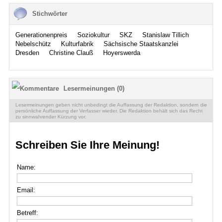
Stichwörter
Generationenpreis
Soziokultur
SKZ
Stanislaw Tillich
Nebelschütz
Kulturfabrik
Sächsische Staatskanzlei
Dresden
Christine Clauß
Hoyerswerda
Lesermeinungen (0)
Lesermeinungen geben nicht unbedingt die Auffassung der Redaktion, sondern die
persönliche Auffassung der Verfasser wieder. Die Redaktion behält sich das Recht
zu sinnwahrender Kürzung vor.
Schreiben Sie Ihre Meinung!
Name:
Email:
Betreff: