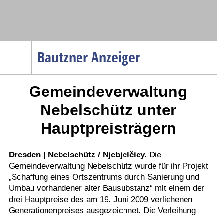
Navigation
Bautzner Anzeiger
Startseite
Gemeindeverwaltung
Menüpunkte
Politik
Nebelschütz unter
Gesellschaft
Hauptpreisträgern
Wirtschaft
Service
Dresden | Nebelschütz / Njebjelčicy.
Die
Gemeindeverwaltung Nebelschütz wurde für ihr Projekt
Verkehr
„Schaffung eines Ortszentrums durch Sanierung und
Gesundheit
Umbau vorhandener alter Bausubstanz“ mit einem der
Kultur
drei Hauptpreise des am 19. Juni 2009 verliehenen
Generationenpreises ausgezeichnet. Die Verleihung
Sport