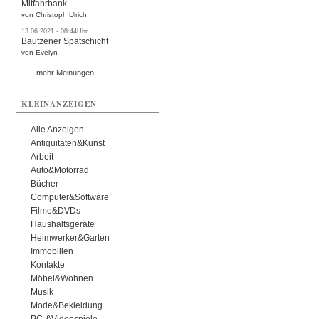
Mitfahrbank
von Christoph Ulrich
13.06.2021 - 08:44Uhr
Bautzener Spätschicht
von Evelyn
...mehr Meinungen
KLEINANZEIGEN
Alle Anzeigen
Antiquitäten&Kunst
Arbeit
Auto&Motorrad
Bücher
Computer&Software
Filme&DVDs
Haushaltsgeräte
Heimwerker&Garten
Immobilien
Kontakte
Möbel&Wohnen
Musik
Mode&Bekleidung