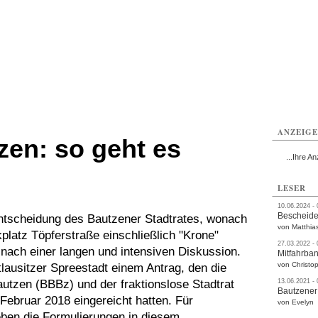
utzen
Bautzen
Bautzen
Bautzen
Bautzen
Bautzen
rvice
Verkehr
Gesundheit
Kultur
Sport
Termine
ANZEIG
zen: so geht es
...Ihre An
LESER
10.06.2024 -
Bescheide
tscheidung des Bautzener Stadtrates, wonach
von Matthia
platz Töpferstraße einschließlich "Krone"
27.03.2022 -
8 nach einer langen und intensiven Diskussion.
Mitfahrba
von Christop
lausitzer Spreestadt einem Antrag, den die
tzen (BBBz) und der fraktionslose Stadtrat
13.06.2021 -
Bautzener
Februar 2018 eingereicht hatten. Für
von Evelyn
eben die Formulierungen in diesem