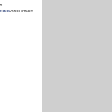
es
stenlos
Anzeige eintragen!