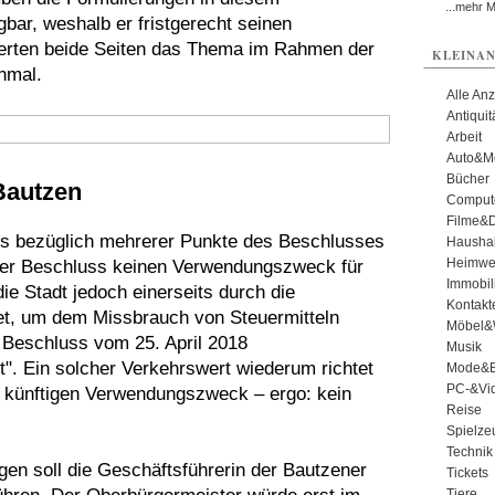
...mehr 
bar, weshalb er fristgerecht seinen
ierten beide Seiten das Thema im Rahmen der
KLEINAN
nmal.
Alle An
Antiqui
Arbeit
Auto&Mo
Bücher
Bautzen
Comput
Filme&
s bezüglich mehrerer Punkte des Beschlusses
Haushal
Heimwe
 der Beschluss keinen Verwendungszweck für
Immobil
ie Stadt jedoch einerseits durch die
Kontakt
t, um dem Missbrauch von Steuermitteln
Möbel&
r Beschluss vom 25. April 2018
Musik
. Ein solcher Verkehrswert wiederum richtet
Mode&B
PC-&Vid
 künftigen Verwendungszweck – ergo: kein
Reise
Spielze
Technik
gen soll die Geschäftsführerin der Bautzener
Tickets
Tiere