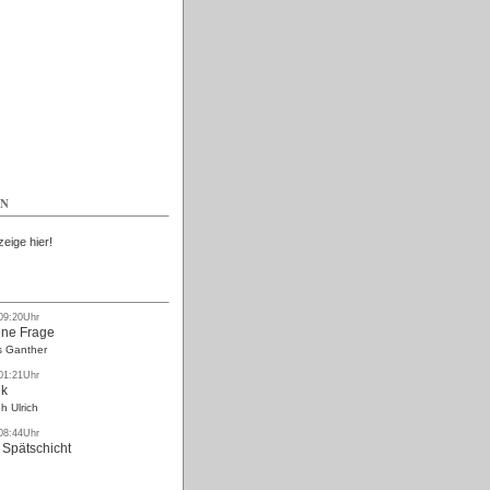
Kostenlos
EN
zeige hier!
 09:20Uhr
ne Frage
s Ganther
 01:21Uhr
nk
h Ulrich
 08:44Uhr
 Spätschicht