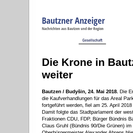
Bautzner Anzeiger
Navigation
Nachrichten aus Bautzen und der Region
Menüpunkte
Bautzen
Bautzen
Bautzen
Bautzen
Ba
Startseite
Politik
Gesellschaft
Wirtschaft
Se
Die Krone in Baut
weiter
Bautzen / Budyšin, 24. Mai 2018.
Die En
die Kaufverhandlungen für das Areal Park
fortgeführt werden, fiel am 25. April 201
Damit folgte das Stadtparlament der west
Fraktionen CDU, FDP, Bürger Bündnis Bau
Claus Gruhl (Bündnis 90/Die Grünen) im 
Oberbürgermeister Alexander Ahrens bli