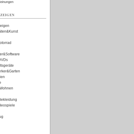
Meinungen
ZEIGEN
zeigen
täten&Kunst
torrad
er&Software
DVDs
tsgeräte
rker&Garten
ien
e
Wohnen
ekleidung
eospiele
ug