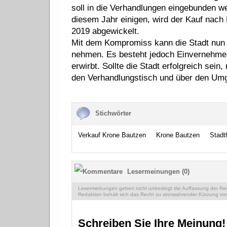
soll in die Verhandlungen eingebunden we
diesem Jahr einigen, wird der Kauf nach
2019 abgewickelt.
Mit dem Kompromiss kann die Stadt nun w
nehmen. Es besteht jedoch Einvernehmen,
erwirbt. Sollte die Stadt erfolgreich sei
den Verhandlungstisch und über den Umga
Stichwörter
Verkauf Krone Bautzen
Krone Bautzen
Stadt
Lesermeinungen (0)
Lesermeinungen geben nicht unbedingt die Auffassung der Reda
Redaktion behält sich das Recht zu sinnwahrender Kürzung vor
Schreiben Sie Ihre Meinung!