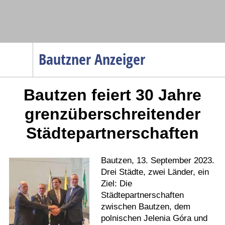
Navigation
Bautzner Anzeiger
Startseite
Bautzen feiert 30 Jahre
Menüpunkte
Politik
grenzüberschreitender
Gesellschaft
Städtepartnerschaften
Wirtschaft
Service
Bautzen, 13. September 2023.
Verkehr
Drei Städte, zwei Länder, ein
Ziel: Die
Gesundheit
Städtepartnerschaften
Kultur
zwischen Bautzen, dem
polnischen Jelenia Góra und
Sport